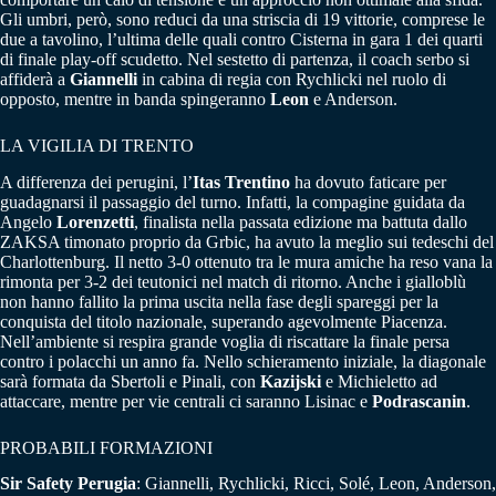
Gli umbri, però, sono reduci da una striscia di 19 vittorie, comprese le
due a tavolino, l’ultima delle quali contro Cisterna in gara 1 dei quarti
di finale play-off scudetto. Nel sestetto di partenza, il coach serbo si
affiderà a
Giannelli
in cabina di regia con Rychlicki nel ruolo di
opposto, mentre in banda spingeranno
Leon
e Anderson.
LA VIGILIA DI TRENTO
A differenza dei perugini, l’
Itas Trentino
ha dovuto faticare per
guadagnarsi il passaggio del turno. Infatti, la compagine guidata da
Angelo
Lorenzetti
, finalista nella passata edizione ma battuta dallo
ZAKSA timonato proprio da Grbic, ha avuto la meglio sui tedeschi del
Charlottenburg. Il netto 3-0 ottenuto tra le mura amiche ha reso vana la
rimonta per 3-2 dei teutonici nel match di ritorno. Anche i gialloblù
non hanno fallito la prima uscita nella fase degli spareggi per la
conquista del titolo nazionale, superando agevolmente Piacenza.
Nell’ambiente si respira grande voglia di riscattare la finale persa
contro i polacchi un anno fa. Nello schieramento iniziale, la diagonale
sarà formata da Sbertoli e Pinali, con
Kazijski
e Michieletto ad
attaccare, mentre per vie centrali ci saranno Lisinac e
Podrascanin
.
PROBABILI FORMAZIONI
Sir Safety Perugia
: Giannelli, Rychlicki, Ricci, Solé, Leon, Anderson,