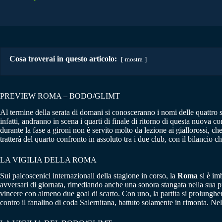
Cosa troverai in questo articolo:
mostra
PREVIEW ROMA – BODO/GLIMT
Al termine della serata di domani si conosceranno i nomi delle quattro 
infatti, andranno in scena i quarti di finale di ritorno di questa nuova 
durante la fase a gironi non è servito molto da lezione ai giallorossi, ch
tratterà del quarto confronto in assoluto tra i due club, con il bilancio c
LA VIGILIA DELLA ROMA
Sui palcoscenici internazionali della stagione in corso, la
Roma
si è imb
avversari di giornata, rimediando anche una sonora stangata nella sua pri
vincere con almeno due goal di scarto. Con uno, la partita si prolungher
contro il fanalino di coda Salernitana, battuto solamente in rimonta. Ne