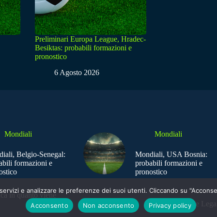
Preliminari Europa League, Hradec-
Besiktas: probabili formazioni e
pronostico
6 Agosto 2026
Mondiali
Mondiali
iali, Belgio-Senegal:
Mondiali, USA Bosnia:
abili formazioni e
probabili formazioni e
ostico
pronostico
e i servizi e analizzare le preferenze dei suoi utenti. Cliccando su "Acco
ica in quanto viene
Sede Legal
Acconsento
Non acconsento
Privacy policy