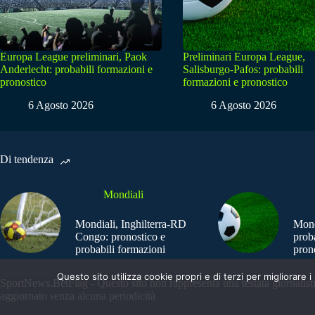
Europa League preliminari, Paok
Preliminari Europa League,
Anderlecht: probabili formazioni e
Salisburgo-Pafos: probabili
pronostico
formazioni e pronostico
6 Agosto 2026
6 Agosto 2026
Di tendenza
Mondiali
Mondiali, Inghilterra-RD
Mond
Congo: pronostico e
prob
probabili formazioni
pron
Questo sito utilizza cookie propri e di terzi per migliorar
SportNews.BetFlag - Questo sito non rappresenta una testata giornalist
aggiornato senza alcuna periodicità