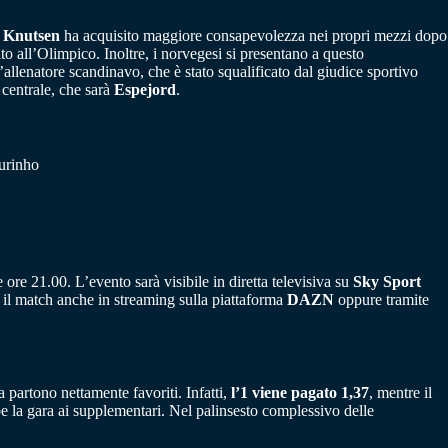
a
Knutsen
ha acquisito maggiore consapevolezza nei propri mezzi dopo
to all’Olimpico. Inoltre, i norvegesi si presentano a questo
allenatore scandinavo, che è stato squalificato dal giudice sportivo
o centrale, che sarà
Espejord
.
ourinho
ore 21.00. L’evento sarà visibile in diretta televisiva su
Sky Sport
re il match anche in streaming sulla piattaforma
DAZN
oppure tramite
 partono nettamente favoriti. Infatti,
l’1 viene pagato 1,37
, mentre il
be la gara ai supplementari. Nel palinsesto complessivo delle