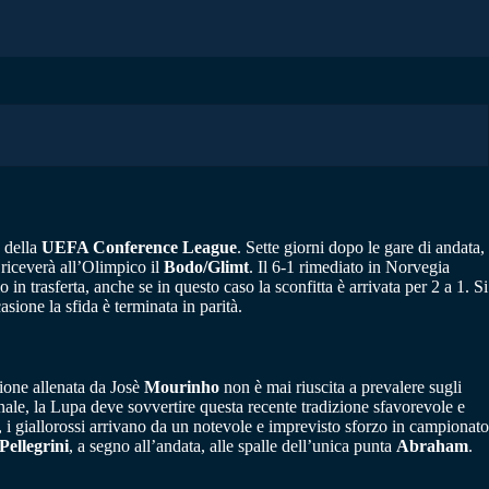
e della
UEFA Conference League
. Sette giorni dopo le gare di andata,
 riceverà all’Olimpico il
Bodo/Glimt
. Il 6-1 rimediato in Norvegia
n trasferta, anche se in questo caso la sconfitta è arrivata per 2 a 1. Si
asione la sfida è terminata in parità.
zione allenata da Josè
Mourinho
non è mai riuscita a prevalere sugli
inale, la Lupa deve sovvertire questa recente tradizione sfavorevole e
, i giallorossi arrivano da un notevole e imprevisto sforzo in campionato
Pellegrini
, a segno all’andata, alle spalle dell’unica punta
Abraham
.