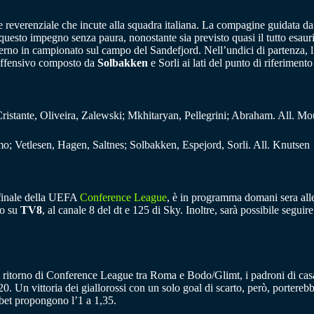
e reverenziale che incute alla squadra italiana. La compagine guidata d
 questo impegno senza paura, nonostante sia previsto quasi il tutto esauri
erno in campionato sul campo del Sandefjord. Nell’undici di partenza, l’
e offensivo composto da
Solbakken
e Sorli ai lati del punto di riferiment
Cristante, Oliveira, Zalewski; Mkhitaryan, Pellegrini; Abraham. All. M
 Vetlesen, Hagen, Saltnes; Solbakken, Espejord, Sorli. All. Knutsen
i finale della UEFA
Conference League
, è in programma domani sera alle 
ro su
TV8
, al canale 8 del dt e 125 di Sky. Inoltre, sarà possibile segui
di ritorno di Conference League tra Roma e Bodo/Glimt, i padroni di casa
0. Un vittoria dei giallorossi con un solo goal di scarto, però, portereb
bet propongono l’1 a 1,35.