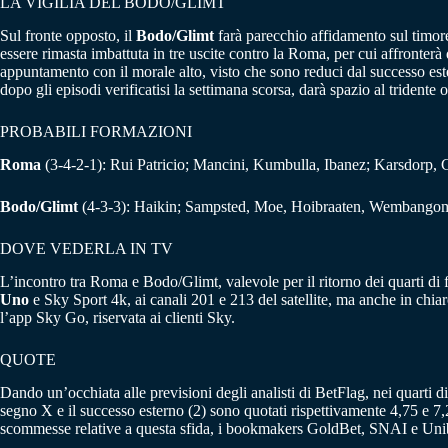
LA VIGILIA DEL BODO/GLIMT
Sul fronte opposto, il
Bodo/Glimt
farà parecchio affidamento sul timor
essere rimasta imbattuta in tre uscite contro la Roma, per cui affronterà
appuntamento con il morale alto, visto che sono reduci dal successo est
dopo gli episodi verificatisi la settimana scorsa, darà spazio al trident
PROBABILI FORMAZIONI
Roma
(3-4-2-1): Rui Patricio; Mancini, Kumbulla, Ibanez; Karsdorp, 
Bodo/Glimt
(4-3-3): Haikin; Sampsted, Moe, Hoibraaten, Wembangomo;
DOVE VEDERLA IN TV
L’incontro tra Roma e Bodo/Glimt, valevole per il ritorno dei quarti d
Uno
e Sky Sport 4k, ai canali 201 e 213 del satellite, ma anche in chia
l’app Sky Go, riservata ai clienti Sky.
QUOTE
Dando un’occhiata alle previsioni degli analisti di BetFlag, nei quarti 
segno X e il successo esterno (2) sono quotati rispettivamente 4,75 e 7,2
scommesse relative a questa sfida, i bookmakers GoldBet, SNAI e Uni