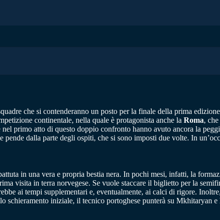
squadre che si contenderanno un posto per la finale della prima edizion
competizione continentale, nella quale è protagonista anche la
Roma
, che
e nel primo atto di questo doppio confronto hanno avuto ancora la peggio i
he pende dalla parte degli ospiti, che si sono imposti due volte. In un’occ
attuta in una vera e propria bestia nera. In pochi mesi, infatti, la forma
ma visita in terra norvegese. Se vuole staccare il biglietto per la semif
ebbe ai tempi supplementari e, eventualmente, ai calci di rigore. Inoltre
llo schieramento iniziale, il tecnico portoghese punterà su Mkhitaryan e