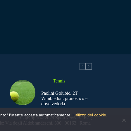
Tennis
Paolini Golubic, 2T
Wimbledon: pronostico e
dove vederla
nsento" l'utente accetta automaticamente
l'utilizzo dei cookie.
Copyright © 2025 SportNews BetFlag
e: Via degli Aldobrandeschi, 300 | 00163 | Roma