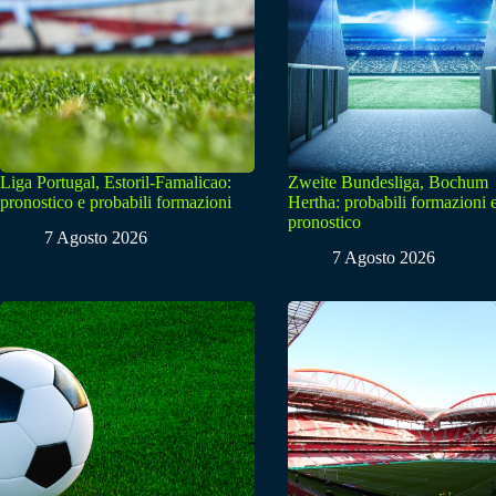
Liga Portugal, Estoril-Famalicao:
Zweite Bundesliga, Bochum
pronostico e probabili formazioni
Hertha: probabili formazioni 
pronostico
7 Agosto 2026
7 Agosto 2026