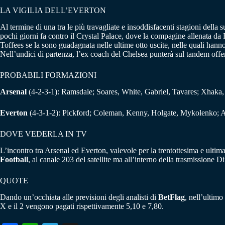
LA VIGILIA DELL’EVERTON
Al termine di una tra le più travagliate e insoddisfacenti stagioni della su
pochi giorni fa contro il Crystal Palace, dove la compagine allenata da
Toffees se la sono guadagnata nelle ultime otto uscite, nelle quali hanno
Nell’undici di partenza, l’ex coach del Chelsea punterà sul tandem of
PROBABILI FORMAZIONI
Arsenal
(4-2-3-1): Ramsdale; Soares, White, Gabriel, Tavares; Xhaka,
Everton
(4-3-1-2): Pickford; Coleman, Kenny, Holgate, Mykolenko; A
DOVE VEDERLA IN TV
L’incontro tra Arsenal ed Everton, valevole per la trentottesima e ultim
Football
, al canale 203 del satellite ma all’interno della trasmissione
QUOTE
Dando un’occhiata alle previsioni degli analisti di
BetFlag
, nell’ultimo
X e il 2 vengono pagati rispettivamente 5,10 e 7,80.