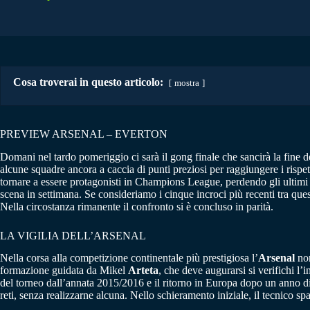
Cosa troverai in questo articolo:
mostra
PREVIEW ARSENAL – EVERTON
Domani nel tardo pomeriggio ci sarà il gong finale che sancirà la fine 
alcune squadre ancora a caccia di punti preziosi per raggiungere i rispettiv
tornare a essere protagonisti in Champions League, perdendo gli ultimi d
scena in settimana. Se consideriamo i cinque incroci più recenti tra ques
Nella circostanza rimanente il confronto si è concluso in parità.
LA VIGILIA DELL’ARSENAL
Nella corsa alla competizione continentale più prestigiosa l’
Arsenal
non
formazione guidata da Mikel
Arteta
, che deve augurarsi si verifichi l’
del torneo dall’annata 2015/2016 e il ritorno in Europa dopo un anno di
reti, senza realizzarne alcuna. Nello schieramento iniziale, il tecnico sp