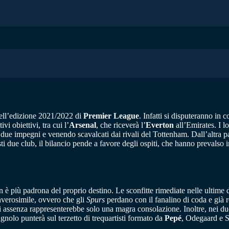
dell’edizione 2021/2022 di
Premier League
. Infatti si disputeranno in 
i obiettivi, tra cui l’
Arsenal
, che riceverà l’
Everton
all’Emirates. I l
ue impegni e venendo scavalcati dai rivali del Tottenham. Dall’altra par
ti due club, il bilancio pende a favore degli ospiti, che hanno prevalso i
 è più padrona del proprio destino. Le sconfitte rimediate nelle ultime
inverosimile, ovvero che gli
Spurs
perdano con il fanalino di coda e già 
 assenza rappresenterebbe solo una magra consolazione. Inoltre, nei due
agnolo punterà sul terzetto di trequartisti formato da
Pepé
, Odegaard e S