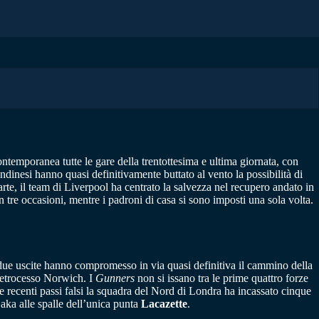
contemporanea tutte le gare della trentottesima e ultima giornata, con
ondinesi hanno quasi definitivamente buttato al vento la possibilità di
te, il team di Liverpool ha centrato la salvezza nel recupero andato in
n tre occasioni, mentre i padroni di casa si sono imposti una sola volta.
 due uscite hanno compromesso in via quasi definitiva il cammino della
retrocesso Norwich. I
Gunners
non si issano tra le prime quattro forze
 recenti passi falsi la squadra del Nord di Londra ha incassato cinque
aka alle spalle dell’unica punta
Lacazette
.