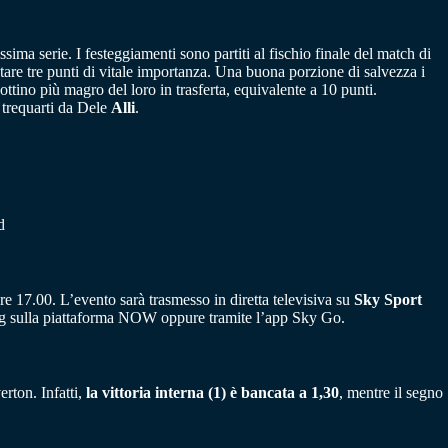
sima serie. I festeggiamenti sono partiti al fischio finale del match di
are tre punti di vitale importanza. Una buona porzione di salvezza i
ttino più magro del loro in trasferta, equivalente a 10 punti.
 trequarti da Dele
Alli
.
d
 17.00. L’evento sarà trasmesso in diretta televisiva su
Sky Sport
aming sulla piattaforma NOW oppure tramite l’app Sky Go.
erton. Infatti,
la vittoria interna (1) è bancata a 1,30
, mentre il segno