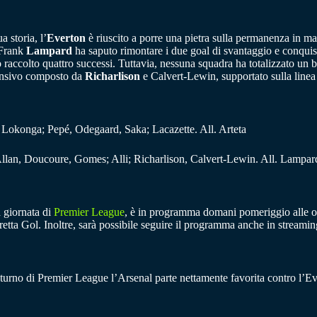
a storia, l’
Everton
è riuscito a porre una pietra sulla permanenza in mas
 Frank
Lampard
ha saputo rimontare i due goal di svantaggio e conquist
 raccolto quattro successi. Tuttavia, nessuna squadra ha totalizzato un bo
fensivo composto da
Richarlison
e Calvert-Lewin, supportato sulla linea
 Lokonga; Pepé, Odegaard, Saka; Lacazette. All. Arteta
llan, Doucoure, Gomes; Alli; Richarlison, Calvert-Lewin. All. Lampar
a giornata di
Premier League
, è in programma domani pomeriggio alle ore
 Diretta Gol. Inoltre, sarà possibile seguire il programma anche in stre
 turno di Premier League l’Arsenal parte nettamente favorita contro l’Ev