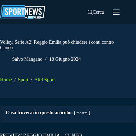
Salta
al
Cerca
contenuto
Volley, Serie A2: Reggio Emilia può chiudere i conti contro
Cuneo
Salvo Mangano
18 Giugno 2024
Home
/
Sport
/
Altri Sport
Cosa troverai in questo articolo:
mostra
PREVIEW REGGIO EMILIA – CUNEO