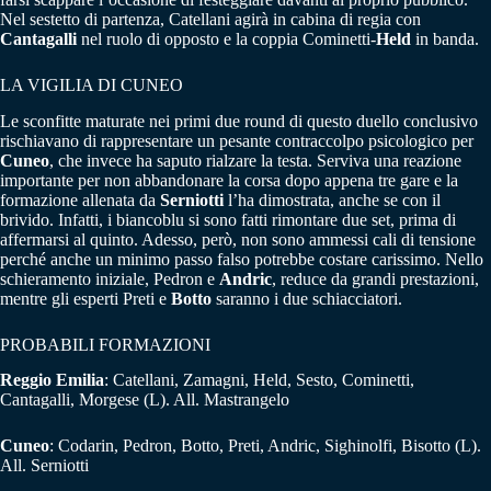
Nel sestetto di partenza, Catellani agirà in cabina di regia con
Cantagalli
nel ruolo di opposto e la coppia Cominetti-
Held
in banda.
LA VIGILIA DI CUNEO
Le sconfitte maturate nei primi due round di questo duello conclusivo
rischiavano di rappresentare un pesante contraccolpo psicologico per
Cuneo
, che invece ha saputo rialzare la testa. Serviva una reazione
importante per non abbandonare la corsa dopo appena tre gare e la
formazione allenata da
Serniotti
l’ha dimostrata, anche se con il
brivido. Infatti, i biancoblu si sono fatti rimontare due set, prima di
affermarsi al quinto. Adesso, però, non sono ammessi cali di tensione
perché anche un minimo passo falso potrebbe costare carissimo. Nello
schieramento iniziale, Pedron e
Andric
, reduce da grandi prestazioni,
mentre gli esperti Preti e
Botto
saranno i due schiacciatori.
PROBABILI FORMAZIONI
Reggio Emilia
: Catellani, Zamagni, Held, Sesto, Cominetti,
Cantagalli, Morgese (L). All. Mastrangelo
Cuneo
: Codarin, Pedron, Botto, Preti, Andric, Sighinolfi, Bisotto (L).
All. Serniotti