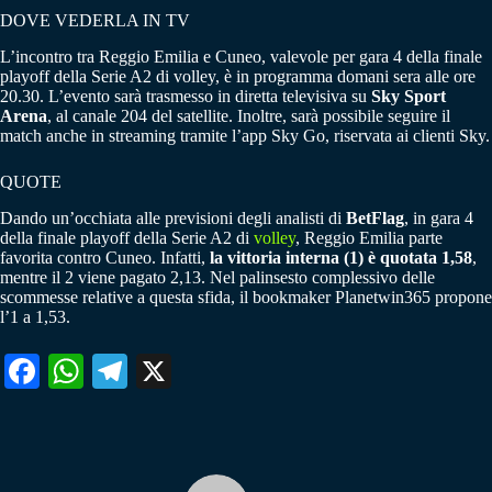
DOVE VEDERLA IN TV
L’incontro tra Reggio Emilia e Cuneo, valevole per gara 4 della finale
playoff della Serie A2 di volley, è in programma domani sera alle ore
20.30. L’evento sarà trasmesso in diretta televisiva su
Sky Sport
Arena
, al canale 204 del satellite. Inoltre, sarà possibile seguire il
match anche in streaming tramite l’app Sky Go, riservata ai clienti Sky.
QUOTE
Dando un’occhiata alle previsioni degli analisti di
BetFlag
, in gara 4
della finale playoff della Serie A2 di
volley
, Reggio Emilia parte
favorita contro Cuneo. Infatti,
la vittoria interna (1) è quotata 1,58
,
mentre il 2 viene pagato 2,13. Nel palinsesto complessivo delle
scommesse relative a questa sfida, il bookmaker Planetwin365 propone
l’1 a 1,53.
Fa
W
Te
X
ce
ha
le
bo
ts
gr
ok
A
a