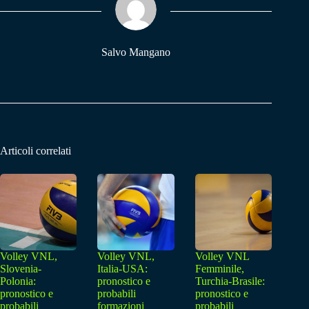
pp
m
Salvo Mangano
Articoli correlati
Volley VNL,
Volley VNL,
Volley VNL
Slovenia-
Italia-USA:
Femminile,
Polonia:
pronostico e
Turchia-Brasile:
pronostico e
probabili
pronostico e
probabili
formazioni
probabili