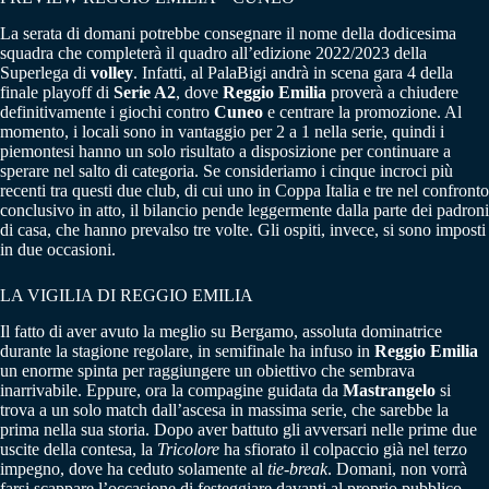
La serata di domani potrebbe consegnare il nome della dodicesima
squadra che completerà il quadro all’edizione 2022/2023 della
Superlega di
volley
. Infatti, al PalaBigi andrà in scena gara 4 della
finale playoff di
Serie A2
, dove
Reggio Emilia
proverà a chiudere
definitivamente i giochi contro
Cuneo
e centrare la promozione. Al
momento, i locali sono in vantaggio per 2 a 1 nella serie, quindi i
piemontesi hanno un solo risultato a disposizione per continuare a
sperare nel salto di categoria. Se consideriamo i cinque incroci più
recenti tra questi due club, di cui uno in Coppa Italia e tre nel confronto
conclusivo in atto, il bilancio pende leggermente dalla parte dei padroni
di casa, che hanno prevalso tre volte. Gli ospiti, invece, si sono imposti
in due occasioni.
LA VIGILIA DI REGGIO EMILIA
Il fatto di aver avuto la meglio su Bergamo, assoluta dominatrice
durante la stagione regolare, in semifinale ha infuso in
Reggio Emilia
un enorme spinta per raggiungere un obiettivo che sembrava
inarrivabile. Eppure, ora la compagine guidata da
Mastrangelo
si
trova a un solo match dall’ascesa in massima serie, che sarebbe la
prima nella sua storia. Dopo aver battuto gli avversari nelle prime due
uscite della contesa, la
Tricolore
ha sfiorato il colpaccio già nel terzo
impegno, dove ha ceduto solamente al
tie-break
. Domani, non vorrà
farsi scappare l’occasione di festeggiare davanti al proprio pubblico.