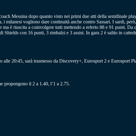
oach Messina dopo quanto visto nei primi due atti della semifinale playo
i milanesi vogliono dare continuità anche contro Sassari. I sardi, però, 
ma è riuscita a coinvolgere tutti mettendo a referto 88 e 91 punti. Da q
a di Shields con 16 punti, 3 rimbalzi e 3 assist. In gara 2 è salito in cat
o alle 20:45, sarà trasmesso da Discovery+, Eurosport 2 e Eurosport Pl
che propongono il 2 a 1.40, l’1 a 2.75.