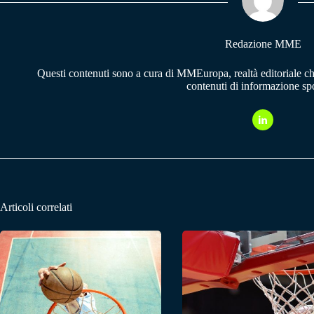
pp
m
Redazione MME
Questi contenuti sono a cura di MMEuropa, realtà editoriale c
contenuti di informazione spo
Articoli correlati