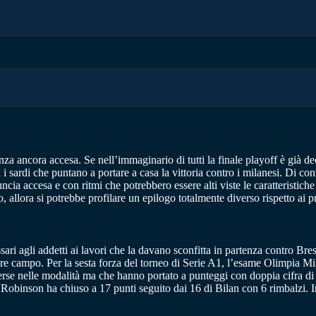
za ancora accesa. Se nell’immaginario di tutti la finale playoff è già dec
i sardi che puntano a portare a casa la vittoria contro i milanesi. Di co
cia accesa e con ritmi che potrebbero essere alti viste le caratteristiche
 allora si potrebbe profilare un epilogo totalmente diverso rispetto ai pr
ari agli addetti ai lavori che la davano sconfitta in partenza contro Bre
e campo. Per la sesta forza del torneo di Serie A1, l’esame Olimpia Mil
iverse nelle modalità ma che hanno portato a punteggi con doppia cifra di
no Robinson ha chiuso a 17 punti seguito dai 16 di Bilan con 6 rimbalzi. 