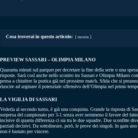
Cosa troverai in questo articolo:
mostra
PREVIEW SASSARI – OLIMPIA MILANO
Quaranta minuti sul parquet per decretare la fine della serie o una speran
risposte. Sarà così anche nello scontro tra Sassari e Olimpia Milano con 
pensa a chiudere la pratica già nel prossimo match. Sfida che si preannun
riuscire ad arginare il potenziale offensivo dell’Olimpia nel primo tempo,
LA VIGILIA DI SASSARI
Vederla al secondo turno, è già una conquista. Grande la risposta di Sass
sorpresa del campionato per 3-1 senza aver nemmeno il favore del fattor
incisive di quanta differenza ci sia tra le due squadre. Due sconfitte d
parziali decisivi. Da sottolineare, però, le prove dei singoli. In gara u
non è bastato per vincere.