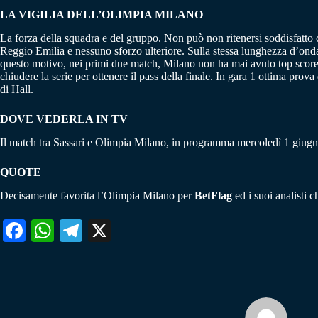
LA VIGILIA DELL’OLIMPIA MILANO
La forza della squadra e del gruppo. Non può non ritenersi soddisfatto c
Reggio Emilia e nessuno sforzo ulteriore. Sulla stessa lunghezza d’onda, 
questo motivo, nei primi due match, Milano non ha mai avuto top scorer 
chiudere la serie per ottenere il pass della finale. In gara 1 ottima prov
di Hall.
DOVE VEDERLA IN TV
Il match tra Sassari e Olimpia Milano, in programma mercoledì 1 giugn
QUOTE
Decisamente favorita l’Olimpia Milano per
BetFlag
ed i suoi analisti 
Fa
W
Te
X
ce
ha
le
bo
ts
gr
ok
A
a