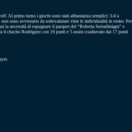
ff. Al primo turno i giochi sono stati abbastanza semplici: 3-0 a
non sono avversario da sottovalutare viste le individualità in roster. Per
ui la necessità di espugnare il parquet del “Roberta Serradimigni” e
tedra il chacho Rodriguez con 19 punti e 5 assist coadiuvato dai 17 punti
ayer.