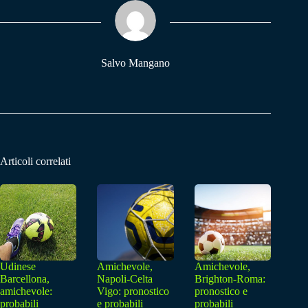
ok
A
a
pp
m
Salvo Mangano
Articoli correlati
Udinese
Amichevole,
Amichevole,
Barcellona,
Napoli-Celta
Brighton-Roma:
amichevole:
Vigo: pronostico
pronostico e
probabili
e probabili
probabili