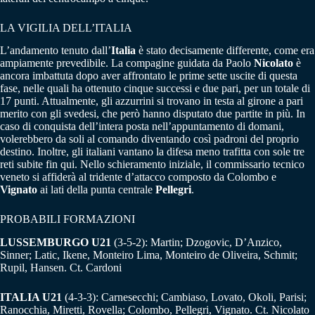
LA VIGILIA DELL’ITALIA
L’andamento tenuto dall’
Italia
è stato decisamente differente, come era
ampiamente prevedibile. La compagine guidata da Paolo
Nicolato
è
ancora imbattuta dopo aver affrontato le prime sette uscite di questa
fase, nelle quali ha ottenuto cinque successi e due pari, per un totale di
17 punti. Attualmente, gli azzurrini si trovano in testa al girone a pari
merito con gli svedesi, che però hanno disputato due partite in più. In
caso di conquista dell’intera posta nell’appuntamento di domani,
volerebbero da soli al comando diventando così padroni del proprio
destino. Inoltre, gli italiani vantano la difesa meno trafitta con sole tre
reti subite fin qui. Nello schieramento iniziale, il commissario tecnico
veneto si affiderà al tridente d’attacco composto da Colombo e
Vignato
ai lati della punta centrale
Pellegri
.
PROBABILI FORMAZIONI
LUSSEMBURGO U21
(3-5-2): Martin; Dzogovic, D’Anzico,
Sinner; Latic, Ikene, Monteiro Lima, Monteiro de Oliveira, Schmit;
Rupil, Hansen. Ct. Cardoni
ITALIA U21
(4-3-3): Carnesecchi; Cambiaso, Lovato, Okoli, Parisi;
Ranocchia, Miretti, Rovella; Colombo, Pellegri, Vignato. Ct. Nicolato