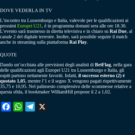
DOVE VEDERLA IN TV
L’incontro tra Lussemburgo e Italia, valevole per le qualificazioni ai
prossimi
Europei U21
, è in programma domani sera alle ore 18.30.
L’evento sarà trasmesso in diretta televisiva e in chiaro su
Rai Due
, al
canale 2 del digitale terrestre. Inoltre, sarà possibile seguire il match
anche in streaming sulla piattaforma
Rai Play
.
QUOTE
Dando un’occhiata alle previsioni degli analisti di
BetFlag
, nella gara
delle qualificazioni agli Europei U21 tra Lussemburgo e Italia, gli
ospiti partono nettamente favoriti. Infatti,
il successo esterno (2) è
quotato 1,05
, mentre l’1 e il segno X vengono pagati rispettivamente
35,75 e 10,95. Nel palinsesto complessivo delle scommesse relative a
questa sfida, il bookmaker WilliamHill propone il 2 a 1,02.
Fa
W
Te
X
ce
ha
le
bo
ts
gr