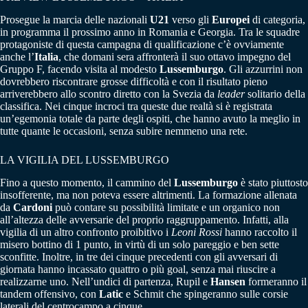
Prosegue la marcia delle nazionali
U21
verso gli
Europei
di categoria,
in programma il prossimo anno in Romania e Georgia. Tra le squadre
protagoniste di questa campagna di qualificazione c’è ovviamente
anche l’
Italia
, che domani sera affronterà il suo ottavo impegno del
Gruppo F, facendo visita al modesto
Lussemburgo
. Gli azzurrini non
dovrebbero riscontrare grosse difficoltà e con il risultato pieno
arriverebbero allo scontro diretto con la Svezia da
leader
solitario della
classifica. Nei cinque incroci tra queste due realtà si è registrata
un’egemonia totale da parte degli ospiti, che hanno avuto la meglio in
tutte quante le occasioni, senza subire nemmeno una rete.
LA VIGILIA DEL LUSSEMBURGO
Fino a questo momento, il cammino del
Lussemburgo
è stato piuttosto
insofferente, ma non poteva essere altrimenti. La formazione allenata
da
Cardoni
può contare su possibilità limitate e un organico non
all’altezza delle avversarie del proprio raggruppamento. Infatti, alla
vigilia di un altro confronto proibitivo i
Leoni Rossi
hanno raccolto il
misero bottino di 1 punto, in virtù di un solo pareggio e ben sette
sconfitte. Inoltre, in tre dei cinque precedenti con gli avversari di
giornata hanno incassato quattro o più goal, senza mai riuscire a
realizzarne uno. Nell’undici di partenza, Rupil e
Hansen
formeranno il
tandem offensivo, con
Latic
e Schmit che spingeranno sulle corsie
laterali del centrocampo a cinque.