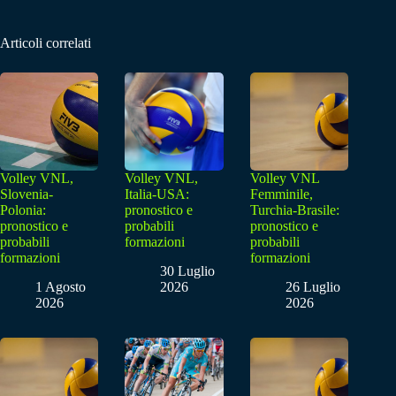
Articoli correlati
Volley VNL,
Volley VNL,
Volley VNL
Slovenia-
Italia-USA:
Femminile,
Polonia:
pronostico e
Turchia-Brasile:
pronostico e
probabili
pronostico e
probabili
formazioni
probabili
formazioni
formazioni
30 Luglio
1 Agosto
2026
26 Luglio
2026
2026