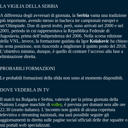
LA VIGILIA DELLA SERBIA
A differenza degli avversari di giornata, la
Serbia
vanta una tradizione
più importante, avendo messo in bacheca tre campionati europei e
un’Olimpiade. Due di questi trofei, però, sono arrivati nel 2000 e nel
2001, periodo in cui rappresentava la Repubblica Federale di
Jugoslavia, prima dell’indipendenza del 2006. Nella scorsa edizione
della VNL, invece, la formazione guidata da Igor
Kolakovic
ha chiuso
in sesta posizione, non riuscendo a migliorare il quinto posto del 2018.
L’obiettivo minimo, dunque, è quello di centrare l’accesso alla fase a
eliminazione diretta.
PROBABILI FORMAZIONI
Le probabili formazioni della sfida non sono al momento disponibili.
DOVE VEDERLA IN TV
Il match tra Bulgaria e Serbia, valevole per la prima giornata della
Nations League maschile di
volley
, è prevista per domani sera alle ore
22.30 (orario italiano). L’incontro non godrà di alcuna copertura
televisiva o streaming nazionali, ma sarà possibile seguire gli
aggiornamenti in diretta sulle pagine social ufficiali delle due squadre o
sui portali web specializzati.