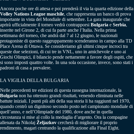
Ancora poche ore di attesa e poi prenderà il via la quarta edizione della
Volley Nations League maschile
, che rappresenta un banco di prova
importante in vista del Mondiale di settembre. La gara inaugurale che
aprirà ufficialmente il torneo vedrà contrapporsi
Bulgaria
e
Serbia
,
inserite nel Girone 2, di cui fa parte anche l’Italia. Nella prima
settimana del torneo, che andrà dal 7 al 12 giugno, le nazionali
protagoniste di questo raggruppamento scenderanno in campo alla TD
Place Arena di Ottawa. Se consideriamo gli ultimi cinque incroci tra
queste due selezioni, di cui tre in VNL, uno in amichevole e uno ai
Giochi Olimpici, il bilancio pende nettamente a favore degli ospiti, che
si sono imposti quattro volte. In una sola occasione, invece, sono stati i
padroni di casa a prevalere.
LA VIGILIA DELLA BULGARIA
Nelle precedenti tre edizioni di questa rassegna internazionale, la
Bulgaria
non ha ottenuto grandi risultati, venendo eliminata nelle
battute iniziali. I punti più alti della sua storia li ha raggiunti nel 1970,
quando centrò un dignitoso secondo posto nel campionato mondiale di
quell’anno, e nell’Olimpiade del 1980, dove anche in quella
circostanza si mise al collo la medaglia d’argento. Ora la compagine
allenata da Nikolaj
Željazkov
cercherà di migliorare il proprio
rendimento, magari centrando la qualificazione alla Final Eight.