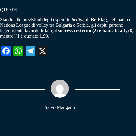
QUOTE
Stando alle previsioni degli esperti in
betting
di
BetFlag
, nel match di
Nations League di volley tra Bulgaria e Serbia, gli ospiti partono
leggermente favoriti. Infatti,
il successo esterno (2) è bancato a 1,78
,
mentre l’1 è quotato 1,90.
Fa
W
Te
X
ce
ha
le
bo
ts
gr
ok
A
a
pp
m
Salvo Mangano