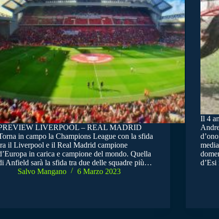
Il 4 a
PREVIEW LIVERPOOL – REAL MADRID
Andre
Torna in campo la Champions League con la sfida
d’ono
tra il Liverpool e il Real Madrid campione
media 
d’Europa in carica e campione del mondo. Quella
domen
di Anfield sarà la sfida tra due delle squadre più…
d’Esi
Salvo Mangano
6 Marzo 2023