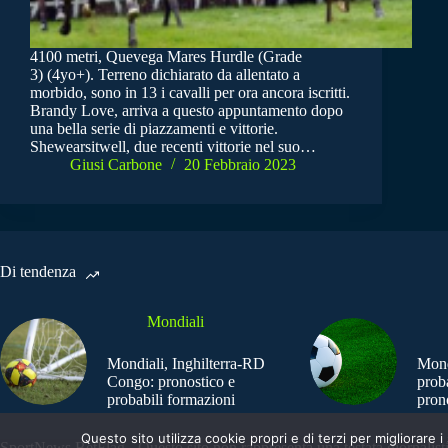
4100 metri, Quevega Mares Hurdle (Grade
3) (4yo+). Terreno dichiarato da allentato a
morbido, sono in 13 i cavalli per ora ancora iscritti.
Brandy Love, arriva a questo appuntamento dopo
una bella serie di piazzamenti e vittorie.
Shewearsitwell, due recenti vittorie nel suo…
Giusi Carbone
20 Febbraio 2023
Di tendenza
Mondiali
Mondiali, Inghilterra-RD
Mond
Congo: pronostico e
prob
probabili formazioni
pron
Questo sito utilizza cookie propri e di terzi per migliorar
SportNews.BetFlag - Questo sito non rappresenta una testata giornalist