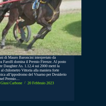
nni di Mauro Baroncini interpretato da
a Farolfi domina il Premio Firenze. Al posto
re Daughter As. 1.12.4 sui 2000 metri la
al chilometro Vittoria alla maniera forte
ica all’ippodromo del Visarno per Desiderio
 nel Premio…
Giusi Carbone
20 Febbraio 2023