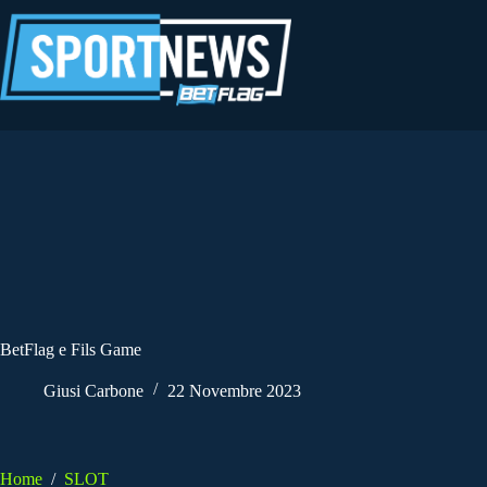
Salta
al
contenuto
BetFlag e Fils Game
Giusi Carbone
22 Novembre 2023
Home
/
SLOT