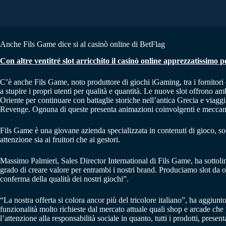
Anche Fils Game dice si al casinò online di BetFlag
Con altre ventitré slot arricchito il casinò online apprezzatissimo p
C’è anche Fils Game, noto produttore di giochi iGaming, tra i fornitori 
a stupire i propri utenti per qualità e quantità. Le nuove slot offrono 
Oriente per continuare con battaglie storiche nell’antica Grecia e viagg
Revenge. Ognuna di queste presenta animazioni coinvolgenti e meccaniche
Fils Game è una giovane azienda specializzata in contenuti di gioco, soc
attenzione sia ai fruitori che ai gestori.
Massimo Palmieri, Sales Director International di Fils Game, ha sottoli
grado di creare valore per entrambi i nostri brand. Produciamo slot da 
conferma della qualità dei nostri giochi”.
“La nostra offerta si colora ancor più del tricolore italiano”, ha aggiu
funzionalità molto richieste dal mercato attuale quali shop e arcade che
l’attenzione alla responsabilità sociale in quanto, tutti i prodotti, prese