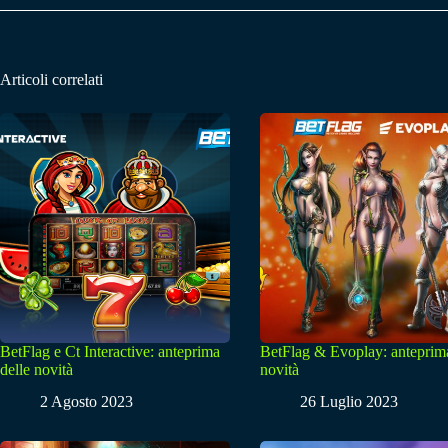
Articoli correlati
BetFlag e Ct Interactive: anteprima
BetFlag & Evoplay: anteprima
delle novità
novità
2 Agosto 2023
26 Luglio 2023