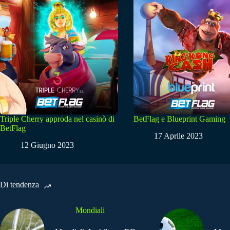
Triple Cherry approda nel casinò di
BetFlag e Blueprint Gaming
BetFlag
17 Aprile 2023
12 Giugno 2023
Di tendenza
Mondiali