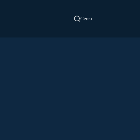
Cerca