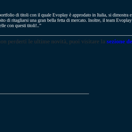
rtfolio di titoli con il quale Evoplay è approdato in Italia, si dimostra e
i ritagliarsi una gran bella fetta di mercato. Inoltre, il team Evoplay 
le con questi titoli!..”
non perderti le ultime novità, puoi visitare la
sezione d