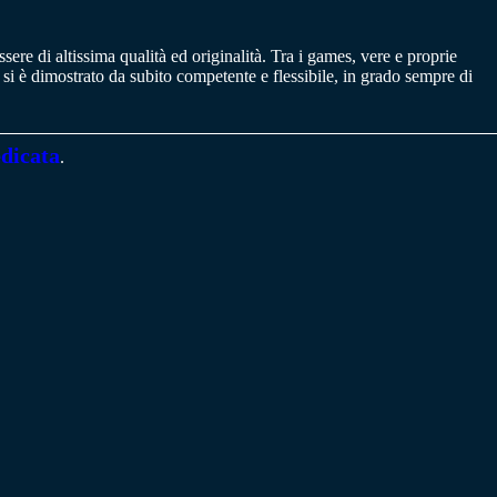
ssere di altissima qualità ed originalità. Tra i games, vere e proprie
si è dimostrato da subito competente e flessibile, in grado sempre di
edicata
.