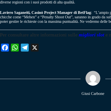
diverse regioni con i suoi prodotti di alta qualità.
Laviero Saganeiti, Casinò Project Manager di BetFlag
: “L’ampio po
chicche come “Mehen” e “Penalty Shoot Out”, saranno in grado da subito d
poter gestire le richieste con la massima puntualità. Ne vedremo delle bel
Per consultare altre informazioni sulle
migliori slot
e 
Fa
W
Te
X
ce
ha
le
bo
ts
gr
ok
A
a
pp
m
Giusi Carbone