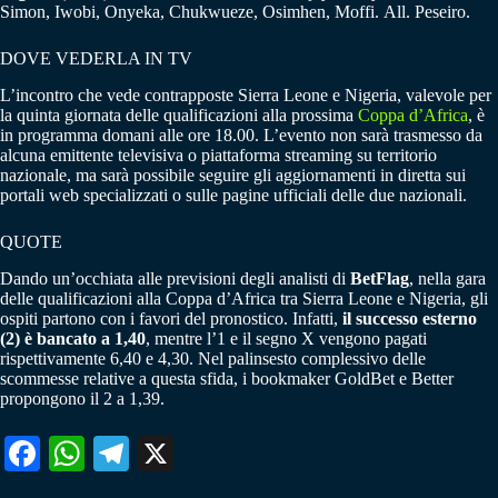
Simon, Iwobi, Onyeka, Chukwueze, Osimhen, Moffi. All. Peseiro.
DOVE VEDERLA IN TV
L’incontro che vede contrapposte Sierra Leone e Nigeria, valevole per
la quinta giornata delle qualificazioni alla prossima
Coppa d’Africa
, è
in programma domani alle ore 18.00. L’evento non sarà trasmesso da
alcuna emittente televisiva o piattaforma streaming su territorio
nazionale, ma sarà possibile seguire gli aggiornamenti in diretta sui
portali web specializzati o sulle pagine ufficiali delle due nazionali.
QUOTE
Dando un’occhiata alle previsioni degli analisti di
BetFlag
, nella gara
delle qualificazioni alla Coppa d’Africa tra Sierra Leone e Nigeria, gli
ospiti partono con i favori del pronostico. Infatti,
il successo esterno
(2) è bancato a 1,40
, mentre l’1 e il segno X vengono pagati
rispettivamente 6,40 e 4,30. Nel palinsesto complessivo delle
scommesse relative a questa sfida, i bookmaker GoldBet e Better
propongono il 2 a 1,39.
Fa
W
Te
X
ce
ha
le