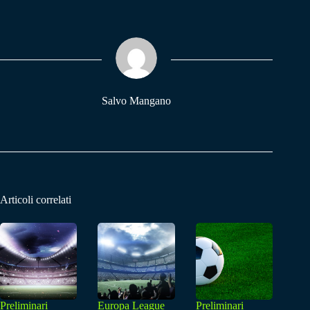
bo
ts
gr
ok
A
a
pp
m
Salvo Mangano
Articoli correlati
Preliminari
Europa League
Preliminari