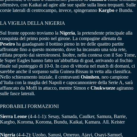
offensivo, con Kaikai ad agire alle sue spalle sulla linea trequarti. Sulle
corsie laterali di centrocampo, invece, spingeranno
Kargbo
e Bundu.
LA VIGILIA DELLA NIGERIA
Sul fronte opposto troviamo la
Nigeria
, la pretendente principale alla
conquista del primo posto nel girone. La compagine allenata da
Peseiro
ha guadagnato il bottino pieno in tre delle quattro partite
affrontate fino a questo momento, dove ha incassato una sola rete,
rifilata proprio dai sierroleonesi. Inoltre, nella contesa con il Sao Tome,
le Super Eagles hanno fatto un’abbuffata di goal, arrivando al fischio
finale sul punteggio di 10-0. In caso di vittoria nel match di domani, ci
sarebbe anche il sorpasso sulla Guinea-Bissau in vetta alla classifica.
Nello schieramento iniziale, il centravanti
Osimhen
, neo campione
d’Italia con la maglia del Napoli e capocannoniere della Serie A, sarà
affiancato da Moffi in attacco, mentre Simon e
Chukwueze
agiranno
sulle fasce laterali.
PROBABILI FORMAZIONI
Sierra Leone
(4-4-1-1): Sesay, Samada, Caulker, Samura, Barrie,
Kargbo, Koroma, Koroma, Bundu, Kaikai, Kamara. All. Keister
Nigeria
(4-4-2): Uzoho, Sanusi, Omeruo, Ajayi, Osayi-Samuel,