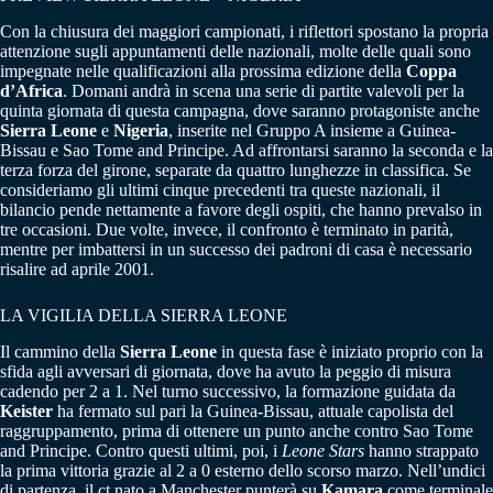
Con la chiusura dei maggiori campionati, i riflettori spostano la propria
attenzione sugli appuntamenti delle nazionali, molte delle quali sono
impegnate nelle qualificazioni alla prossima edizione della
Coppa
d’Africa
. Domani andrà in scena una serie di partite valevoli per la
quinta giornata di questa campagna, dove saranno protagoniste anche
Sierra Leone
e
Nigeria
, inserite nel Gruppo A insieme a Guinea-
Bissau e Sao Tome and Principe. Ad affrontarsi saranno la seconda e la
terza forza del girone, separate da quattro lunghezze in classifica. Se
consideriamo gli ultimi cinque precedenti tra queste nazionali, il
bilancio pende nettamente a favore degli ospiti, che hanno prevalso in
tre occasioni. Due volte, invece, il confronto è terminato in parità,
mentre per imbattersi in un successo dei padroni di casa è necessario
risalire ad aprile 2001.
LA VIGILIA DELLA SIERRA LEONE
Il cammino della
Sierra Leone
in questa fase è iniziato proprio con la
sfida agli avversari di giornata, dove ha avuto la peggio di misura
cadendo per 2 a 1. Nel turno successivo, la formazione guidata da
Keister
ha fermato sul pari la Guinea-Bissau, attuale capolista del
raggruppamento, prima di ottenere un punto anche contro Sao Tome
and Principe. Contro questi ultimi, poi, i
Leone Stars
hanno strappato
la prima vittoria grazie al 2 a 0 esterno dello scorso marzo. Nell’undici
di partenza, il ct nato a Manchester punterà su
Kamara
come terminale