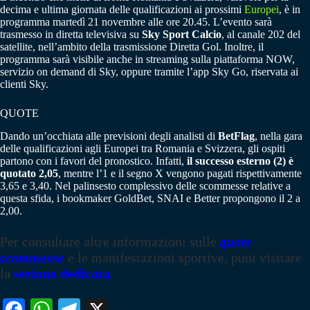
decima e ultima giornata delle qualificazioni ai prossimi
Europei
, è in
programma martedì 21 novembre alle ore 20.45. L’evento sarà
trasmesso in diretta televisiva su
Sky Sport Calcio
, al canale 202 del
satellite, nell’ambito della trasmissione Diretta Gol. Inoltre, il
programma sarà visibile anche in streaming sulla piattaforma NOW,
servizio on demand di Sky, oppure tramite l’app Sky Go, riservata ai
clienti Sky.
QUOTE
Dando un’occhiata alle previsioni degli analisti di
BetFlag
, nella gara
delle qualificazioni agli Europei tra Romania e Svizzera, gli ospiti
partono con i favori del pronostico. Infatti,
il successo esterno (2) è
quotato 2,05
, mentre l’1 e il segno X vengono pagati rispettivamente
3,65 e 3,40. Nel palinsesto complessivo delle scommesse relative a
questa sfida, i bookmaker GoldBet, SNAI e Better propongono il 2 a
2,00.
Per consultare altre informazioni sulle
quote
scommesse
e le manifestazioni sportive, puoi visitare
la
sezione dedicata
Fa
W
Te
X