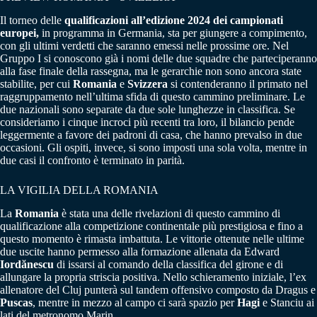
Il torneo delle
qualificazioni all’edizione 2024 dei campionati
europei,
in programma in Germania, sta per giungere a compimento,
con gli ultimi verdetti che saranno emessi nelle prossime ore. Nel
Gruppo I si conoscono già i nomi delle due squadre che parteciperanno
alla fase finale della rassegna, ma le gerarchie non sono ancora state
stabilite, per cui
Romania
e
Svizzera
si contenderanno il primato nel
raggruppamento nell’ultima sfida di questo cammino preliminare. Le
due nazionali sono separate da due sole lunghezze in classifica. Se
consideriamo i cinque incroci più recenti tra loro, il bilancio pende
leggermente a favore dei padroni di casa, che hanno prevalso in due
occasioni. Gli ospiti, invece, si sono imposti una sola volta, mentre in
due casi il confronto è terminato in parità.
LA VIGILIA DELLA ROMANIA
La
Romania
è stata una delle rivelazioni di questo cammino di
qualificazione alla competizione continentale più prestigiosa e fino a
questo momento è rimasta imbattuta. Le vittorie ottenute nelle ultime
due uscite hanno permesso alla formazione allenata da Edward
Iordănescu
di issarsi al comando della classifica del girone e di
allungare la propria striscia positiva. Nello schieramento iniziale, l’ex
allenatore del Cluj punterà sul tandem offensivo composto da Dragus e
Puscas
, mentre in mezzo al campo ci sarà spazio per
Hagi
e Stanciu ai
lati del metronomo Marin.