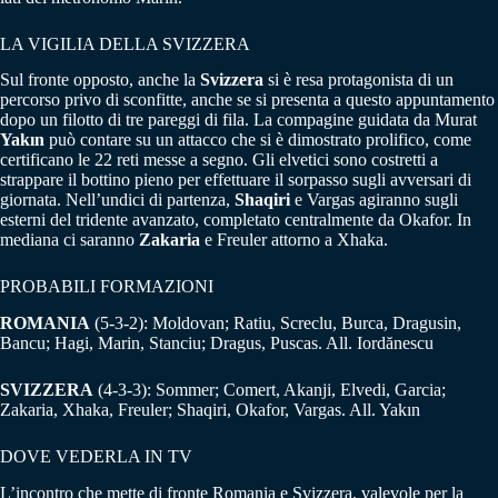
LA VIGILIA DELLA SVIZZERA
Sul fronte opposto, anche la
Svizzera
si è resa protagonista di un
percorso privo di sconfitte, anche se si presenta a questo appuntamento
dopo un filotto di tre pareggi di fila. La compagine guidata da Murat
Yakın
può contare su un attacco che si è dimostrato prolifico, come
certificano le 22 reti messe a segno. Gli elvetici sono costretti a
strappare il bottino pieno per effettuare il sorpasso sugli avversari di
giornata. Nell’undici di partenza,
Shaqiri
e Vargas agiranno sugli
esterni del tridente avanzato, completato centralmente da Okafor. In
mediana ci saranno
Zakaria
e Freuler attorno a Xhaka.
PROBABILI FORMAZIONI
ROMANIA
(5-3-2): Moldovan; Ratiu, Screclu, Burca, Dragusin,
Bancu; Hagi, Marin, Stanciu; Dragus, Puscas. All. Iordănescu
SVIZZERA
(4-3-3): Sommer; Comert, Akanji, Elvedi, Garcia;
Zakaria, Xhaka, Freuler; Shaqiri, Okafor, Vargas. All. Yakın
DOVE VEDERLA IN TV
L’incontro che mette di fronte Romania e Svizzera, valevole per la