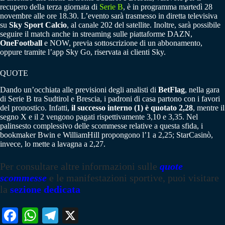
recupero della terza giornata di
Serie B
, è in programma martedì 28
novembre alle ore 18.30. L’evento sarà trasmesso in diretta televisiva
su
Sky Sport Calcio
, al canale 202 del satellite. Inoltre, sarà possibile
seguire il match anche in streaming sulle piattaforme DAZN,
OneFootball
e NOW, previa sottoscrizione di un abbonamento,
oppure tramite l’app Sky Go, riservata ai clienti Sky.
QUOTE
Dando un’occhiata alle previsioni degli analisti di
BetFlag
, nella gara
di Serie B tra Sudtirol e Brescia, i padroni di casa partono con i favori
del pronostico. Infatti,
il successo interno (1) è quotato 2,28
, mentre il
segno X e il 2 vengono pagati rispettivamente 3,10 e 3,35. Nel
palinsesto complessivo delle scommesse relative a questa sfida, i
bookmaker Bwin e WilliamHill propongono l’1 a 2,25; StarCasinò,
invece, lo mette a lavagna a 2,27.
Per consultare altre informazioni sulle
quote
scommesse
e le manifestazioni sportive, puoi visitare
la
sezione dedicata
Fa
W
Te
X