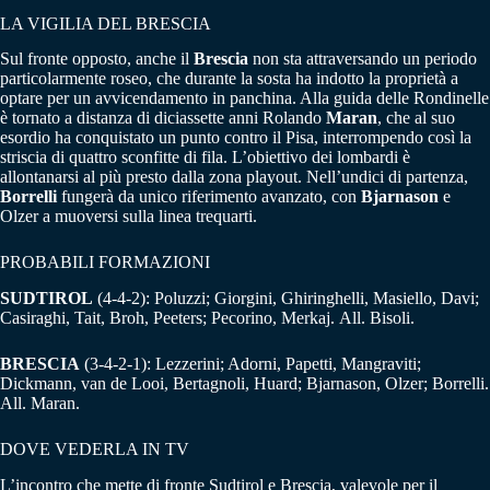
LA VIGILIA DEL BRESCIA
Sul fronte opposto, anche il
Brescia
non sta attraversando un periodo
particolarmente roseo, che durante la sosta ha indotto la proprietà a
optare per un avvicendamento in panchina. Alla guida delle Rondinelle
è tornato a distanza di diciassette anni Rolando
Maran
, che al suo
esordio ha conquistato un punto contro il Pisa, interrompendo così la
striscia di quattro sconfitte di fila. L’obiettivo dei lombardi è
allontanarsi al più presto dalla zona playout. Nell’undici di partenza,
Borrelli
fungerà da unico riferimento avanzato, con
Bjarnason
e
Olzer a muoversi sulla linea trequarti.
PROBABILI FORMAZIONI
SUDTIROL
(4-4-2): Poluzzi; Giorgini, Ghiringhelli, Masiello, Davi;
Casiraghi, Tait, Broh, Peeters; Pecorino, Merkaj. All. Bisoli.
BRESCIA
(3-4-2-1): Lezzerini; Adorni, Papetti, Mangraviti;
Dickmann, van de Looi, Bertagnoli, Huard; Bjarnason, Olzer; Borrelli.
All. Maran.
DOVE VEDERLA IN TV
L’incontro che mette di fronte Sudtirol e Brescia, valevole per il