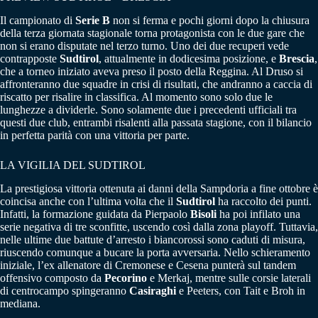
Il campionato di
Serie B
non si ferma e pochi giorni dopo la chiusura
della terza giornata stagionale torna protagonista con le due gare che
non si erano disputate nel terzo turno. Uno dei due recuperi vede
contrapposte
Sudtirol
, attualmente in dodicesima posizione, e
Brescia
,
che a torneo iniziato aveva preso il posto della Reggina. Al Druso si
affronteranno due squadre in crisi di risultati, che andranno a caccia di
riscatto per risalire in classifica. Al momento sono solo due le
lunghezze a dividerle. Sono solamente due i precedenti ufficiali tra
questi due club, entrambi risalenti alla passata stagione, con il bilancio
in perfetta parità con una vittoria per parte.
LA VIGILIA DEL SUDTIROL
La prestigiosa vittoria ottenuta ai danni della Sampdoria a fine ottobre è
coincisa anche con l’ultima volta che il
Sudtirol
ha raccolto dei punti.
Infatti, la formazione guidata da Pierpaolo
Bisoli
ha poi infilato una
serie negativa di tre sconfitte, uscendo così dalla zona playoff. Tuttavia,
nelle ultime due battute d’arresto i biancorossi sono caduti di misura,
riuscendo comunque a bucare la porta avversaria. Nello schieramento
iniziale, l’ex allenatore di Cremonese e Cesena punterà sul tandem
offensivo composto da
Pecorino
e Merkaj, mentre sulle corsie laterali
di centrocampo spingeranno
Casiraghi
e Peeters, con Tait e Broh in
mediana.