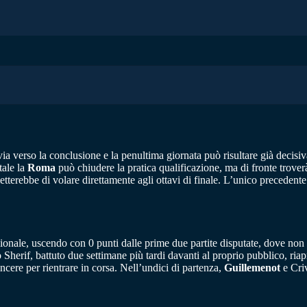
ia verso la conclusione e la penultima giornata può risultare già decisiv
tale la
Roma
può chiudere la pratica qualificazione, ma di fronte trove
terebbe di volare direttamente agli ottavi di finale. L’unico precedente 
azionale, uscendo con 0 punti dalle prime due partite disputate, dove n
Sherif, battuto due settimane più tardi davanti al proprio pubblico, riapr
ncere per rientrare in corsa. Nell’undici di partenza,
Guillemenot
e Criv