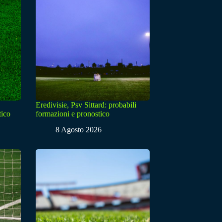
Eredivisie, Psv Sittard: probabili
tico
formazioni e pronostico
8 Agosto 2026