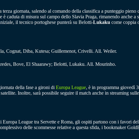
 terza giornata, salendo al comando della classifica a punteggio pieno co
ve è caduta di misura sul campo dello Slavia Praga, rimanendo anche a se
niziale, il tecnico portoghese punterà su Belotti-
Lukaku
come coppia of
a, Cognat, Diba, Kutesa; Guillemenot, Crivelli. All. Weiler.
Paredes, Bove, El Shaarawy; Belotti, Lukaku. All. Mourinho.
iornata della fase a gironi di
Europa League
, è in programma giovedì 30
atellite. Inoltre, sarà possibile seguire il match anche in streaming sul
di Europa League tra Servette e Roma, gli ospiti partono con i favori del
 complessivo delle scommesse relative a questa sfida, i bookmaker Gold