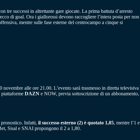
n tre successi in altrettante gare giocate. La prima battuta d’arresto
cco di goal. Ora i giallorossi devono raccogliere l’intera posta per non
fensiva, mentre sulle fase esterne del centrocampo a cinque si
 novembre alle ore 21.00. L’evento sarà trasmesso in diretta televisiva
le piattaforme
DAZN
e NOW, previa sottoscrizione di un abbonamento,
 pronostico. Infatti,
il successo esterno (2) è quotato 1,85
, mentre l’1 e
Bet, Sisal e SNAI propongono il 2 a 1,80.