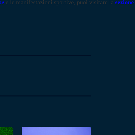
se
e le manifestazioni sportive, puoi visitare la
sezione