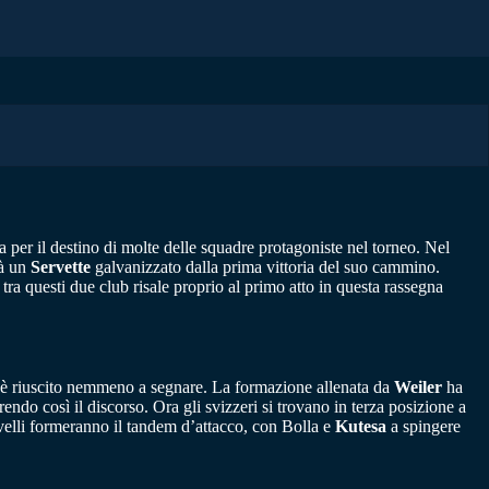
a per il destino di molte delle squadre protagoniste nel torneo. Nel
rà un
Servette
galvanizzato dalla prima vittoria del suo cammino.
tra questi due club risale proprio al primo atto in questa rassegna
on è riuscito nemmeno a segnare. La formazione allenata da
Weiler
ha
endo così il discorso. Ora gli svizzeri si trovano in terza posizione a
elli formeranno il tandem d’attacco, con Bolla e
Kutesa
a spingere