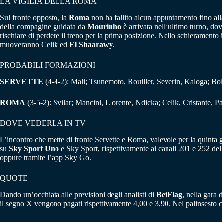
LA VIGILIA DELLA ROMA
Sul fronte opposto, la
Roma
non ha fallito alcun appuntamento fino alla
della compagine guidata da
Mourinho
è arrivata nell’ultimo turno, do
rischiare di perdere il treno per la prima posizione. Nello schieramento i
muoveranno Celik ed
El Shaarawy
.
PROBABILI FORMAZIONI
SERVETTE
(4-4-2): Mali; Tsunemoto, Rouiller, Severin, Kaloga; Boll
ROMA
(3-5-2): Svilar; Mancini, Llorente, Ndicka; Celik, Cristante, 
DOVE VEDERLA IN TV
L’incontro che mette di fronte Servette e Roma, valevole per la quinta g
su
Sky Sport Uno
e Sky Sport, rispettivamente ai canali 201 e 252 del s
oppure tramite l’app Sky Go.
QUOTE
Dando un’occhiata alle previsioni degli analisti di
BetFlag
, nella gara 
il segno X vengono pagati rispettivamente 4,00 e 3,90. Nel palinsesto