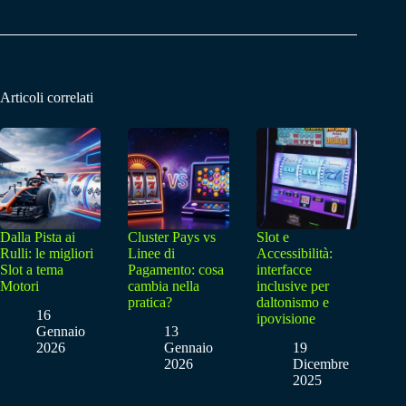
Articoli correlati
Dalla Pista ai
Cluster Pays vs
Slot e
Rulli: le migliori
Linee di
Accessibilità:
Slot a tema
Pagamento: cosa
interfacce
Motori
cambia nella
inclusive per
pratica?
daltonismo e
16
ipovisione
Gennaio
13
2026
Gennaio
19
2026
Dicembre
2025