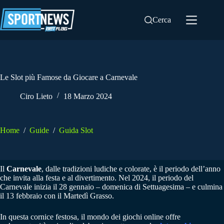
Salta
al
Cerca
contenuto
Le Slot più Famose da Giocare a Carnevale
Ciro Lieto
18 Marzo 2024
Home
/
Guide
/
Guida Slot
Il
Carnevale
, dalle tradizioni ludiche e colorate, è il periodo dell’anno
che invita alla festa e al divertimento. Nel 2024, il periodo del
Carnevale inizia il 28 gennaio – domenica di Settuagesima – e culmina
il 13 febbraio con il Martedì Grasso.
In questa cornice festosa, il mondo dei giochi online offre