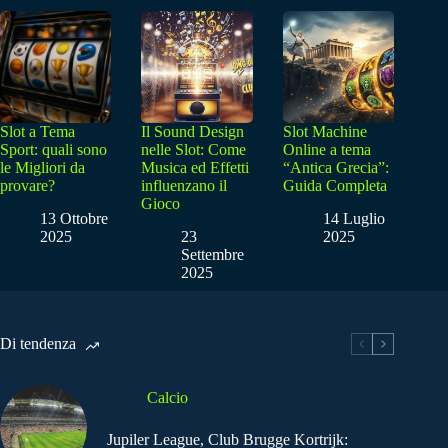
Slot a Tema
Il Sound Design
Slot Machine
Sport: quali sono
nelle Slot: Come
Online a tema
le Migliori da
Musica ed Effetti
“Antica Grecia”:
provare?
influenzano il
Guida Completa
Gioco
13 Ottobre
14 Luglio
2025
23
2025
Settembre
2025
Di tendenza
Calcio
Jupiler League, Club Brugge Kortrijk: