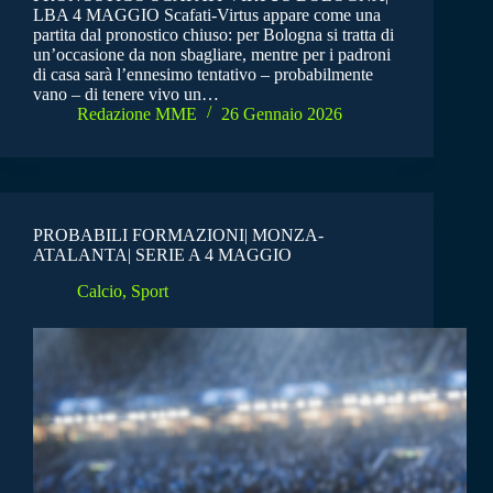
LBA 4 MAGGIO Scafati-Virtus appare come una
partita dal pronostico chiuso: per Bologna si tratta di
un’occasione da non sbagliare, mentre per i padroni
di casa sarà l’ennesimo tentativo – probabilmente
vano – di tenere vivo un…
Redazione MME
26 Gennaio 2026
PROBABILI FORMAZIONI| MONZA-
ATALANTA| SERIE A 4 MAGGIO
Calcio
,
Sport