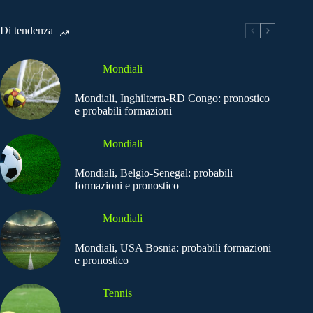
Di tendenza
Mondiali
Mondiali, Inghilterra-RD Congo: pronostico
e probabili formazioni
Mondiali
Mondiali, Belgio-Senegal: probabili
formazioni e pronostico
Mondiali
Mondiali, USA Bosnia: probabili formazioni
e pronostico
Tennis