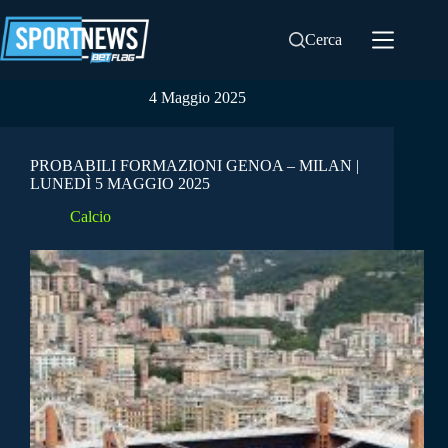
Salta
al
Cerca
contenuto
4 Maggio 2025
PROBABILI FORMAZIONI GENOA – MILAN |
LUNEDÌ 5 MAGGIO 2025
Calcio