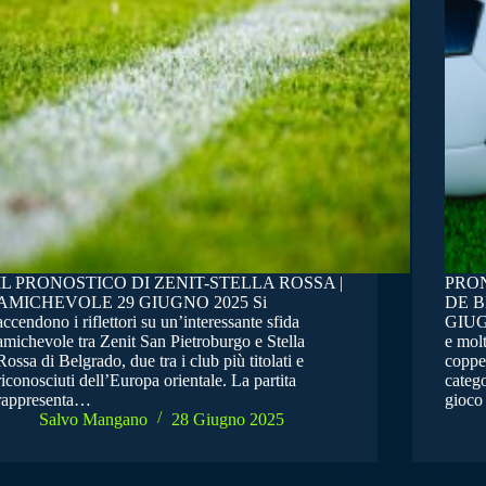
IL PRONOSTICO DI ZENIT-STELLA ROSSA |
PRO
AMICHEVOLE 29 GIUGNO 2025 Si
DE B
accendono i riflettori su un’interessante sfida
GIUGN
amichevole tra Zenit San Pietroburgo e Stella
e molt
Rossa di Belgrado, due tra i club più titolati e
coppe 
riconosciuti dell’Europa orientale. La partita
catego
rappresenta…
gioco
Salvo Mangano
28 Giugno 2025