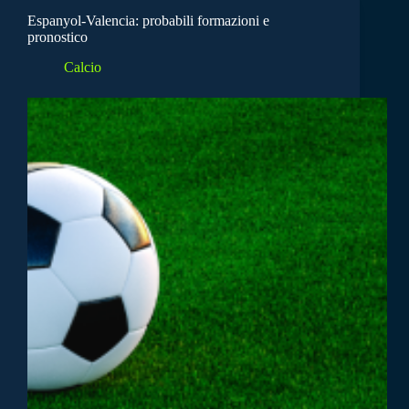
Espanyol-Valencia: probabili formazioni e
pronostico
Calcio