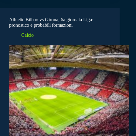
Athletic Bilbao vs Girona, 6a giornata Liga:
pronostico e probabili formazioni
Calcio