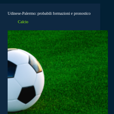
Udinese-Palermo: probabili formazioni e pronostico
Calcio