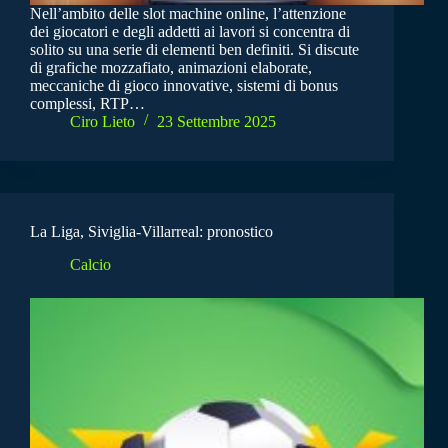
Nell’ambito delle slot machine online, l’attenzione
dei giocatori e degli addetti ai lavori si concentra di
solito su una serie di elementi ben definiti. Si discute
di grafiche mozzafiato, animazioni elaborate,
meccaniche di gioco innovative, sistemi di bonus
complessi, RTP…
Ciro Lieto
23 Settembre 2025
La Liga, Siviglia-Villarreal: pronostico
Calcio