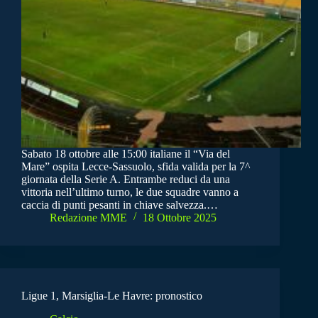
Sabato 18 ottobre alle 15:00 italiane il “Via del
Mare” ospita Lecce-Sassuolo, sfida valida per la 7^
giornata della Serie A. Entrambe reduci da una
vittoria nell’ultimo turno, le due squadre vanno a
caccia di punti pesanti in chiave salvezza.…
Redazione MME
18 Ottobre 2025
Ligue 1, Marsiglia-Le Havre: pronostico