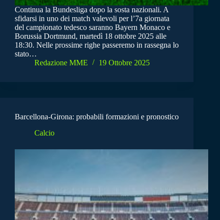
Continua la Bundesliga dopo la sosta nazionali. A
sfidarsi in uno dei match valevoli per l’7a giornata
del campionato tedesco saranno Bayern Monaco e
Borussia Dortmund, martedì 18 ottobre 2025 alle
18:30. Nelle prossime righe passeremo in rassegna lo
stato…
Redazione MME
19 Ottobre 2025
Barcellona-Girona: probabili formazioni e pronostico
Calcio