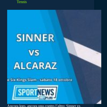
Tennis
Ancora loro, ancora uno contro l’altro: Sinner vs