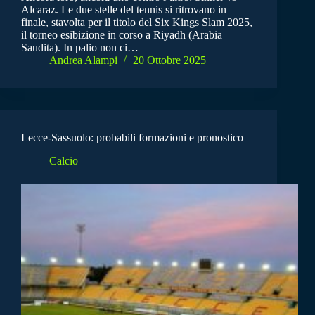
Alcaraz. Le due stelle del tennis si ritrovano in
finale, stavolta per il titolo del Six Kings Slam 2025,
il torneo esibizione in corso a Riyadh (Arabia
Saudita). In palio non ci…
Andrea Alampi
20 Ottobre 2025
Lecce-Sassuolo: probabili formazioni e pronostico
Calcio