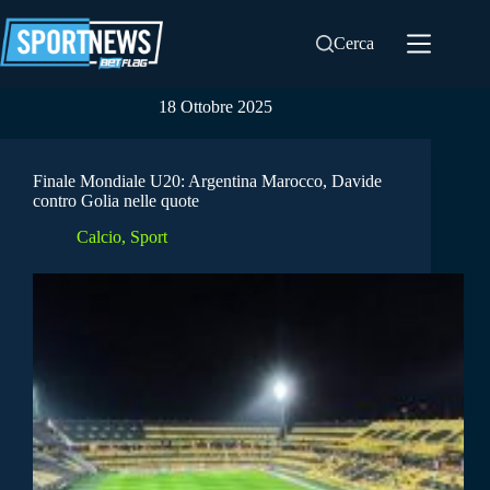
Salta
al
Cerca
contenuto
18 Ottobre 2025
Finale Mondiale U20: Argentina Marocco, Davide
contro Golia nelle quote
Calcio
,
Sport