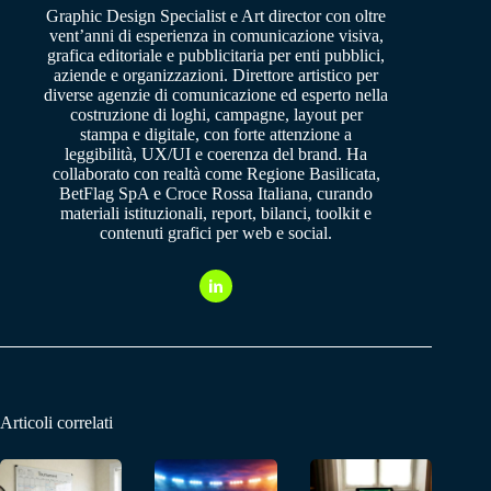
Graphic Design Specialist e Art director con oltre
vent’anni di esperienza in comunicazione visiva,
grafica editoriale e pubblicitaria per enti pubblici,
aziende e organizzazioni. Direttore artistico per
diverse agenzie di comunicazione ed esperto nella
costruzione di loghi, campagne, layout per
stampa e digitale, con forte attenzione a
leggibilità, UX/UI e coerenza del brand. Ha
collaborato con realtà come Regione Basilicata,
BetFlag SpA e Croce Rossa Italiana, curando
materiali istituzionali, report, bilanci, toolkit e
contenuti grafici per web e social.
Articoli correlati