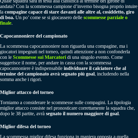
Quale squadra sarà in testa alla classifica al termine del girone di
andata? Con la scommessa campione d’inverno bisogna proprio intuire
la
compagine capace di stare davanti alle altre al, cosiddetto, giro
di
boa.
Un po’ come se si giocassero delle
scommesse parziale o
finale
.
Capocannoniere del campionato
La scommessa capocannoniere non riguarda una compagine, ma i
giocatori impegnati nel torneo, quindi attenzione a non confonderla
con le
Scommesse sui Marcatori
di una singolo evento. Come
suggerisce il nome, per andare in cassa con la scommessa
capocannoniere è indispensabile
individuare il calciatore che al
termine del campionato avrà segnato più goal
, includendo nella
somma anche i rigori.
Miglior attacco del torneo
Torniamo a considerare le scommesse sulle compagini. La tipologia
miglior attacco consiste nel pronosticare correttamente la squadra che,
dopo le 38 partite, avrà
segnato il numero maggiore di goal
.
Miglior difesa del torneo
La scommessa miglior difesa funziona in maniera opposta a quella