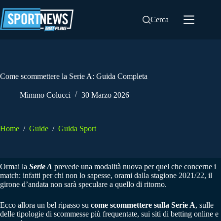
Salta
al
Cerca
contenuto
Come scommettere la Serie A: Guida Completa
Mimmo Colucci
30 Marzo 2026
Home
/
Guide
/
Guida Sport
Ormai la
Serie A
prevede una modalità nuova per quel che concerne i
match: infatti per chi non lo sapesse, orami dalla stagione 2021/22, il
girone d’andata non sarà speculare a quello di ritorno.
Ecco allora un bel ripasso su
come scommettere sulla Serie A
, sulle
delle tipologie di scommesse più frequentate, sui siti di betting online e