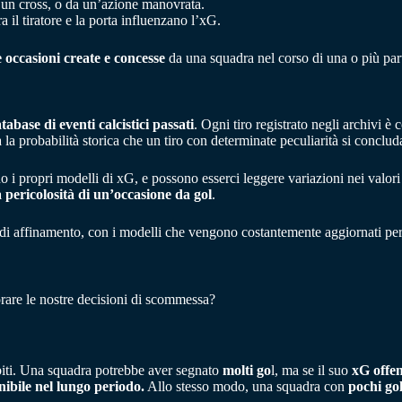
 un cross, o da un’azione manovrata.
a il tiratore e la porta influenzano l’xG.
e occasioni create e concesse
da una squadra nel corso di una o più part
tabase di eventi calcistici passati
. Ogni tiro registrato negli archivi è 
a la probabilità storica che un tiro con determinate peculiarità si conclud
o i propri modelli di xG, e possono esserci leggere variazioni nei valori 
a pericolosità di un’occasione da gol
.
di affinamento, con i modelli che vengono costantemente aggiornati per r
are le nostre decisioni di scommessa?
ubiti. Una squadra potrebbe aver segnato
molti go
l, ma se il suo
xG offen
enibile nel lungo periodo.
Allo stesso modo, una squadra con
pochi gol