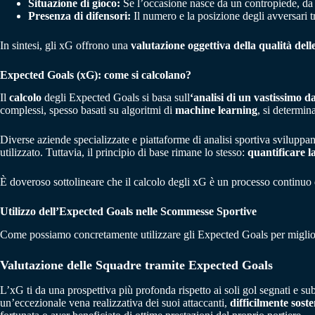
Situazione di gioco:
Se l’occasione nasce da un contropiede, da
Presenza di difensori:
Il numero e la posizione degli avversari tr
In sintesi, gli xG offrono una
valutazione oggettiva della qualità dell
Expected Goals (xG): come si calcolano?
Il
calcolo
degli Expected Goals si basa sull
‘analisi di un vastissimo da
complessi, spesso basati su algoritmi di
machine learning
, si determin
Diverse aziende specializzate e piattaforme di analisi sportiva sviluppan
utilizzato. Tuttavia, il principio di base rimane lo stesso:
quantificare l
È doveroso sottolineare che il calcolo degli xG è un processo continuo 
Utilizzo dell’Expected Goals nelle Scommesse Sportive
Come possiamo concretamente utilizzare gli Expected Goals per miglior
Valutazione delle Squadre tramite Expected Goals
L’xG ti da una prospettiva più profonda rispetto ai soli gol segnati e s
un’eccezionale vena realizzativa dei suoi attaccanti,
difficilmente sost