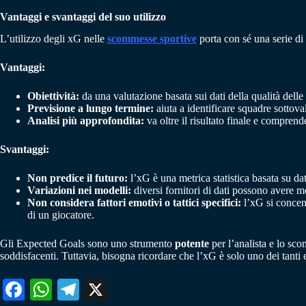
Vantaggi e svantaggi del suo utilizzo
L’utilizzo degli xG nelle
scommesse sportive
porta con sé una serie di a
Vantaggi:
Obiettività:
da una valutazione basata sui dati della qualità dell
Previsione a lungo termine:
aiuta a identificare squadre sottov
Analisi più approfondita:
va oltre il risultato finale e compren
Svantaggi:
Non predice il futuro:
l’xG è una metrica statistica basata su dat
Variazioni nei modelli:
diversi fornitori di dati possono avere m
Non considera fattori emotivi o tattici specifici:
l’xG si concent
di un giocatore.
Gli Expected Goals sono uno strumento
potente
per l’analista e lo sco
soddisfacenti. Tuttavia, bisogna ricordare che l’xG è solo uno dei tan
Fa
W
Te
X