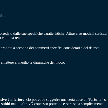
ite.
corredato dalle sue specifiche caratteristiche. Attraverso modelli statistici
a con una rete.
prodotti a seconda dei parametri specifici considerati e del dataset
iflettere al meglio le dinamiche del gioco.
sivo è inferiore
, ciò potrebbe suggerire una certa dose di “
fortuna
” o
 subiti
ma un
alto xG
concesso potrebbe essere stata semplicemente