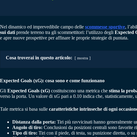
Nel dinamico ed imprevedibile campo delle
scommesse sportive
, l’ab
sui dati
prende terreno tra gli scommettitori: l’utilizzo degli
Expected 
e apre nuove prospettive per affinare le proprie strategie di puntata.
Cosa troverai in questo articolo:
mostra
Expected Goals (xG): cosa sono e come funzionano
Gli
Expected Goals (xG)
costituiscono una metrica che
stima la prob
verso la porta. Un valore di xG pari a 0.10 indica che, statisticamente, un
Tale metrica si basa sulle
caratteristiche intrinseche di ogni occasion
Distanza dalla porta:
Tiri più ravvicinati hanno generalmente u
Angolo di tiro:
Conclusioni da posizioni centrali sono favorite r
Tipo di tiro:
Tiri con il piede, di testa, su punizione diretta, o 