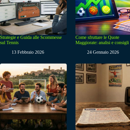
Strategie e Guida alle Scommesse
Come sfruttare le Quote
sul Tennis
Maggiorate: analisi e consigli
13 Febbraio 2026
24 Gennaio 2026