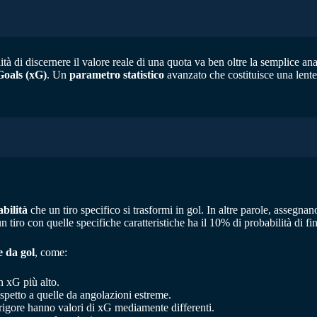
ilità di discernere il valore reale di una quota va ben oltre la semplice an
Goals (xG)
. Un
parametro
statistico
avanzato che costituisce una lente 
abilità
che un tiro specifico si trasformi in gol. In altre parole, asseg
 tiro con quelle specifiche caratteristiche ha il 10% di probabilità di fini
e da gol
, come:
n xG più alto.
ispetto a quelle da angolazioni estreme.
su rigore hanno valori di xG mediamente differenti.