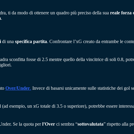
ra, ti da modo di ottenere un quadro più preciso della sua
reale forza o
a
.
i
di una
specifica
partita
. Confrontare l’xG creato da entrambe le con
ra sconfitta fosse di 2.5 mentre quello della vincitrice di soli 0.8, po
gliori.
ato
Over/Under
.
Invece di basarsi unicamente sulle statistiche dei gol s
l (ad esempio, un xG totale di 3.5 o superiore), potrebbe essere interes
Under. Se la quota per
l’Over
ci sembra “
sottovalutata
” rispetto alla p