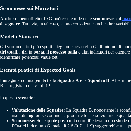
Scommesse sui Marcatori
Anche se meno diretto, l’xG può essere utile nelle
scommesse sui
marc
di
segnare
. Tuttavia, in tal caso, vanno considerate anche altre variabil
Modelli Statistici
Gli scommettitori più esperti integrano spesso gli xG all’interno di model
tiri
totali
, i
tiri
in
porta
, il
possesso palla
e altri indicatori per ottene
identificare potenziali value bet.
Esempi pratici di Expected Goals
Immaginiamo una partita tra la
Squadra A
e la
Squadra B
. Al termine
B ha registrato un xG di 1.9.
In questo scenario:
Valutazione delle Squadre:
La Squadra B, nonostante la sconfitt
risultati migliori se continua a produrre lo stesso volume e qualità
Scommesse:
Se le quote pre-partita non riflettevano una simile 
l’Over/Under, un xG totale di 2.6 (0.7 + 1.9) suggerirebbe una prob