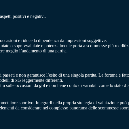
spetti positivi e negativi.
e occasioni e riduce la dipendenza da impressioni soggettive.
alutate o sopravvalutate e potenzialmente porta a scommesse più redditiz
dere meglio l’andamento di una partita.
i passati e non garantisce l’esito di una singola partita. La fortuna e f
odelli di xG leggermente differenti.
ra sulle occasioni da gol e non tiene conto di variabili come lo stato d’
mmettitore sportivo. Integrarli nella propria strategia di valutazione può
ti elementi da considerare nel complesso panorama delle scommesse sport