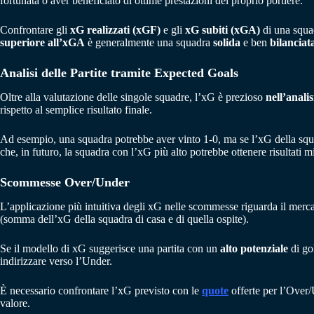
fortunata o aver beneficiato di ottime prestazioni del proprio portiere.
Confrontare gli
xG realizzati (xGF)
e gli
xG subiti (xGA)
di una squad
superiore
all’xGA
è generalmente una squadra
solida
e ben
bilanciat
Analisi delle Partite tramite Expected Goals
Oltre alla valutazione delle singole squadre, l’xG è prezioso
nell’analis
rispetto al semplice risultato finale.
Ad esempio, una squadra potrebbe aver vinto 1-0, ma se l’xG della squad
che, in futuro, la squadra con l’xG più alto potrebbe ottenere risultati mi
Scommesse Over/Under
L’applicazione più intuitiva degli xG nelle scommesse riguarda il merc
(somma dell’xG della squadra di casa e di quella ospite).
Se il modello di xG suggerisce una partita con un
alto
potenziale
di go
indirizzare verso l’Under.
È necessario confrontare l’xG previsto con le
quote
offerte per l’Over/
valore.