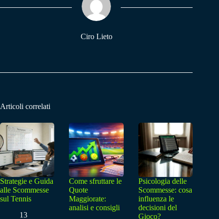
pp
m
Ciro Lieto
Articoli correlati
Strategie e Guida
Come sfruttare le
Psicologia delle
alle Scommesse
Quote
Scommesse: cosa
sul Tennis
Maggiorate:
influenza le
analisi e consigli
decisioni del
13
Gioco?