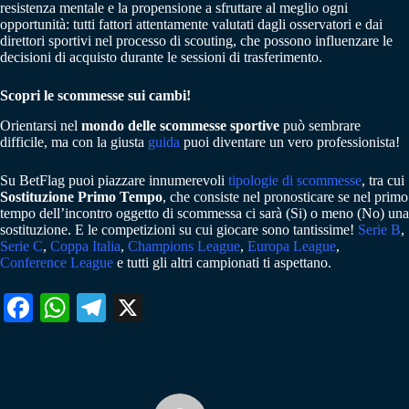
resistenza mentale e la propensione a sfruttare al meglio ogni
opportunità: tutti fattori attentamente valutati dagli osservatori e dai
direttori sportivi nel processo di scouting, che possono influenzare le
decisioni di acquisto durante le sessioni di trasferimento.
Scopri le scommesse sui cambi!
Orientarsi nel
mondo delle scommesse sportive
può sembrare
difficile, ma con la giusta
guida
puoi diventare un vero professionista!
Su BetFlag puoi piazzare innumerevoli
tipologie di scommesse
, tra cui
Sostituzione Primo Tempo
, che consiste nel pronosticare se nel primo
tempo dell’incontro oggetto di scommessa ci sarà (Si) o meno (No) una
sostituzione. E le competizioni su cui giocare sono tantissime!
Serie B
,
Serie C
,
Coppa Italia
,
Champions League
,
Europa League
,
Conference League
e tutti gli altri campionati ti aspettano.
Fa
W
Te
X
ce
ha
le
bo
ts
gr
ok
A
a