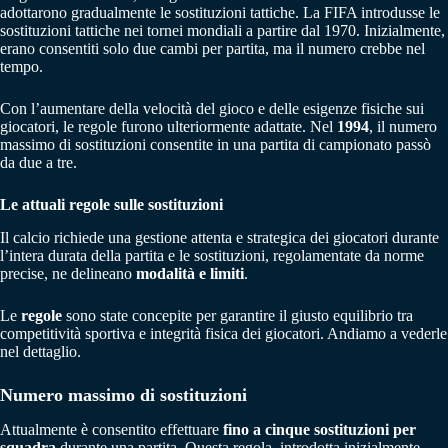
adottarono gradualmente le sostituzioni tattiche. La FIFA introdusse le
sostituzioni tattiche nei tornei mondiali a partire dal 1970. Inizialmente,
erano consentiti solo due cambi per partita, ma il numero crebbe nel
tempo.
Con l’aumentare della velocità del gioco e delle esigenze fisiche sui
giocatori, le regole furono ulteriormente adattate. Nel
1994
, il numero
massimo di sostituzioni consentite in una partita di campionato passò
da due a tre.
Le attuali regole sulle sostituzioni
Il calcio richiede una gestione attenta e strategica dei giocatori durante
l’intera durata della partita e le sostituzioni, regolamentate da norme
precise, ne delineano
modalità e limiti
.
Le
regole
sono state concepite per garantire il giusto equilibrio tra
competitività sportiva e integrità fisica dei giocatori. Andiamo a vederle
nel dettaglio.
Numero massimo di sostituzioni
Attualmente è consentito effettuare
fino a cinque sostituzioni
per
squadra
durante una partita. Questa regola, introdotta inizialmente