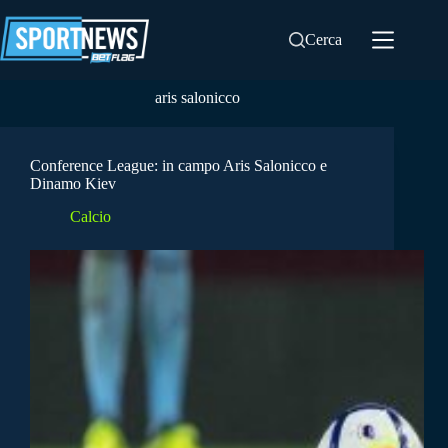
Salta
al
Cerca
contenuto
aris salonicco
Conference League: in campo Aris Salonicco e
Dinamo Kiev
Calcio