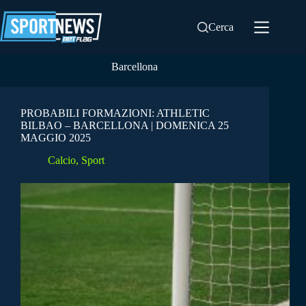
Salta
al
Cerca
contenuto
Barcellona
PROBABILI FORMAZIONI: ATHLETIC
BILBAO – BARCELLONA | DOMENICA 25
MAGGIO 2025
Calcio
,
Sport