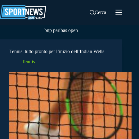
Salta
al
Cerca
contenuto
bnp paribas open
Tennis: tutto pronto per l’inizio dell’Indian Wells
Tennis