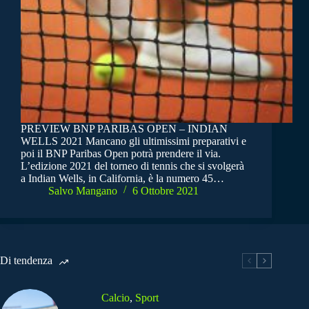
PREVIEW BNP PARIBAS OPEN – INDIAN
WELLS 2021 Mancano gli ultimissimi preparativi e
poi il BNP Paribas Open potrà prendere il via.
L’edizione 2021 del torneo di tennis che si svolgerà
a Indian Wells, in California, è la numero 45…
Salvo Mangano
6 Ottobre 2021
Di tendenza
Calcio
,
Sport