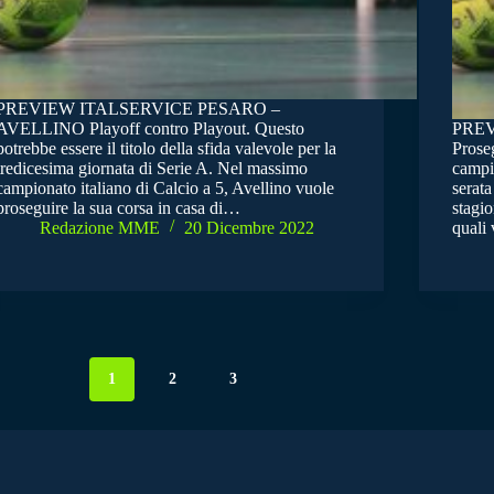
PREVIEW ITALSERVICE PESARO –
AVELLINO Playoff contro Playout. Questo
PREV
potrebbe essere il titolo della sfida valevole per la
Prose
tredicesima giornata di Serie A. Nel massimo
campio
campionato italiano di Calcio a 5, Avellino vuole
serata
proseguire la sua corsa in casa di…
stagio
Redazione MME
20 Dicembre 2022
quali
1
2
3