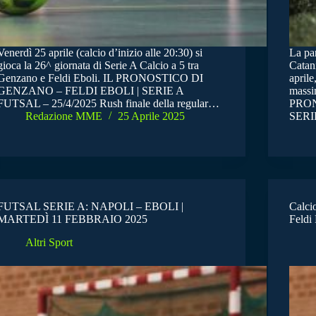
Venerdì 25 aprile (calcio d’inizio alle 20:30) si
La par
gioca la 26^ giornata di Serie A Calcio a 5 tra
Catani
Genzano e Feldi Eboli. IL PRONOSTICO DI
aprile
GENZANO – FELDI EBOLI | SERIE A
massim
FUTSAL – 25/4/2025 Rush finale della regular…
PRON
Redazione MME
25 Aprile 2025
SER
FUTSAL SERIE A: NAPOLI – EBOLI |
Calcio
MARTEDÌ 11 FEBBRAIO 2025
Feldi 
Altri Sport