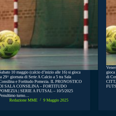
Venerd
Sabato 10 maggio (calcio d’inizio alle 16) si gioca
gioca 
la 29^ giornata di Serie A Calcio a 5 tra Sala
di Co
Consilina e Fortitudo Pomezia. IL PRONOSTICO
CITT
DI SALA CONSILINA – FORTITUDO
FUTSA
POMEZIA | SERIE A FUTSAL – 10/5/2025
Penultimo turno…
Redazione MME
9 Maggio 2025