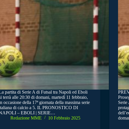
La partita di Serie A di Futsal tra Napoli ed Eboli
PREV
si terrà alle 20:30 di domani, martedì 11 febbraio,
Prose
in occasione della 17ª giornata della massima serie
Serie 
italiana di calcio a 5. IL PRONOSTICO DI
protag
NAPOLI – EBOLI | SERIE…
dell’e
Redazione MME
10 Febbraio 2025
doman