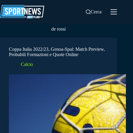
Salta
al
Cerca
contenuto
de rossi
Coppa Italia 2022/23, Genoa-Spal: Match Preview,
Probabili Formazioni e Quote Online
Calcio