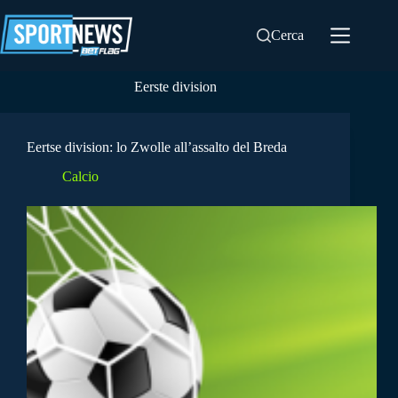
Salta
al
Cerca
contenuto
Eerste division
Eertse division: lo Zwolle all’assalto del Breda
Calcio