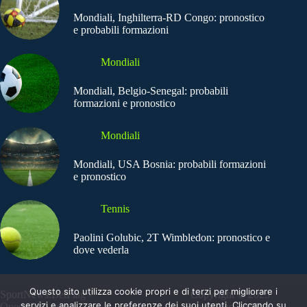
Mondiali, Inghilterra-RD Congo: pronostico
e probabili formazioni
Mondiali
Mondiali, Belgio-Senegal: probabili
formazioni e pronostico
Mondiali
Mondiali, USA Bosnia: probabili formazioni
e pronostico
Tennis
Paolini Golubic, 2T Wimbledon: pronostico e
dove vederla
Questo sito utilizza cookie propri e di terzi per migliorare i
SportNews.BetFlag -
Copyright © 2025
servizi e analizzare le preferenze dei suoi utenti. Cliccando su
Questo sito non
SportNews BetFlag