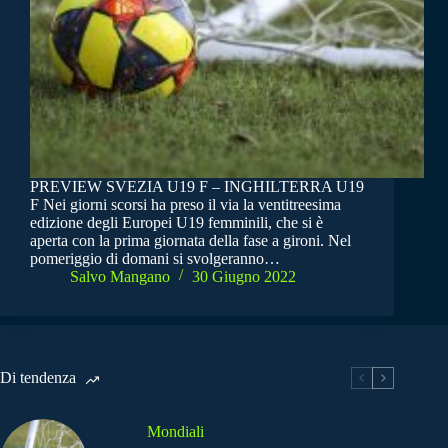
PREVIEW SVEZIA U19 F – INGHILTERRA U19
F Nei giorni scorsi ha preso il via la ventitreesima
edizione degli Europei U19 femminili, che si è
aperta con la prima giornata della fase a gironi. Nel
pomeriggio di domani si svolgeranno…
Salvo Mangano
30 Giugno 2022
Di tendenza
Mondiali