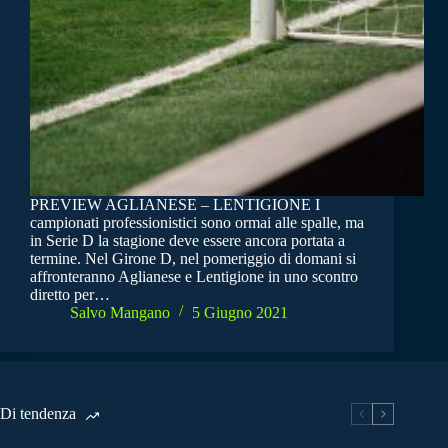
PREVIEW AGLIANESE – LENTIGIONE I
campionati professionistici sono ormai alle spalle, ma
in Serie D la stagione deve essere ancora portata a
termine. Nel Girone D, nel pomeriggio di domani si
affronteranno Aglianese e Lentigione in uno scontro
diretto per…
Salvo Mangano
5 Giugno 2021
Di tendenza