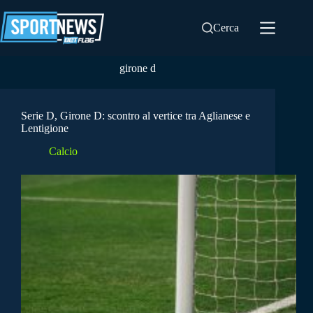
Salta
al
Cerca
contenuto
girone d
Serie D, Girone D: scontro al vertice tra Aglianese e
Lentigione
Calcio