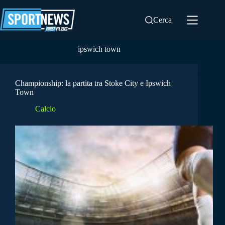
Salta
al
Cerca
contenuto
ipswich town
Championship: la partita tra Stoke City e Ipswich
Town
Calcio