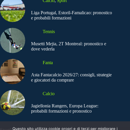
Calcio
,
Sport
Liga Portugal, Estoril-Famalicao: pronostico
e probabili formazioni
Tennis
Musetti Mejia, 2T Montreal: pronostico e
dove vederla
Fanta
Asta Fantacalcio 2026/27: consigli, strategie
e giocatori da comprare
Calcio
Jagiellonia Rangers, Europa League:
probabili formazioni e pronostico
Questo sito utilizza cookie propri e di terzi per migliorare i
SportNews.BetFlag -
Copyright © 2025