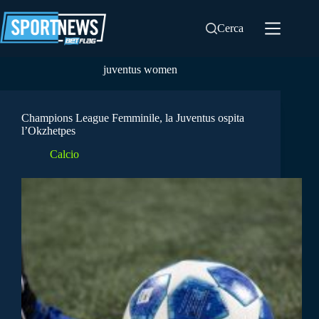
Salta
al
Cerca
contenuto
juventus women
Champions League Femminile, la Juventus ospita
l’Okzhetpes
Calcio