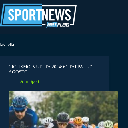
Salta
al
contenuto
lavuelta
CICLISMO| VUELTA 2024: 6^ TAPPA – 27
AGOSTO
Altri Sport