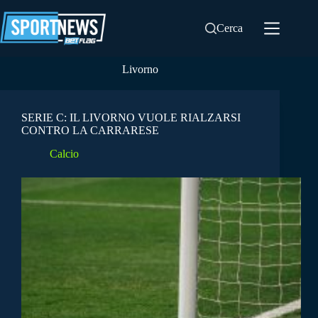
Salta
al
Cerca
contenuto
Livorno
SERIE C: IL LIVORNO VUOLE RIALZARSI
CONTRO LA CARRARESE
Calcio