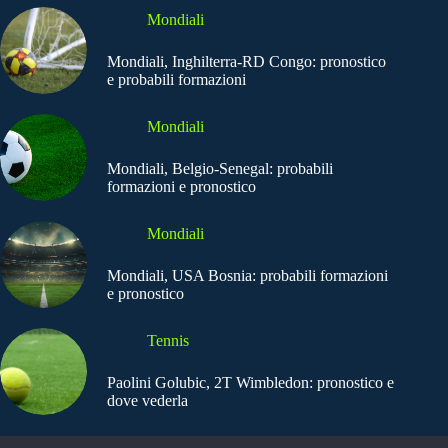
Mondiali
Mondiali, Inghilterra-RD Congo: pronostico
e probabili formazioni
Mondiali
Mondiali, Belgio-Senegal: probabili
formazioni e pronostico
Mondiali
Mondiali, USA Bosnia: probabili formazioni
e pronostico
Tennis
Paolini Golubic, 2T Wimbledon: pronostico e
dove vederla