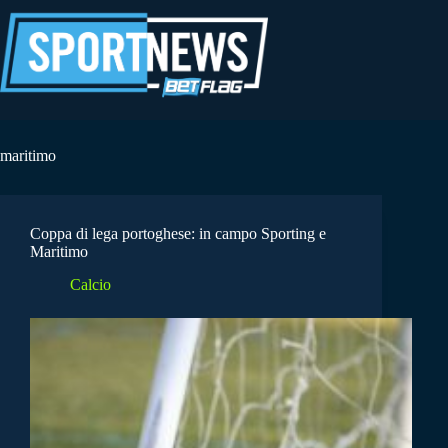
Salta
al
contenuto
maritimo
Coppa di lega portoghese: in campo Sporting e
Maritimo
Calcio