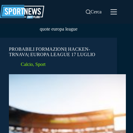
Salta
al
Cerca
contenuto
quote europa league
PROBABILI FORMAZIONI| HACKEN-
TRNAVA| EUROPA LEAGUE 17 LUGLIO
Calcio
,
Sport