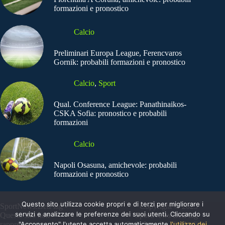
formazioni e pronostico
Calcio
Preliminari Europa League, Ferencvaros
Gornik: probabili formazioni e pronostico
Calcio
,
Sport
Qual. Conference League: Panathinaikos-
CSKA Sofia: pronostico e probabili
formazioni
Calcio
Napoli Osasuna, amichevole: probabili
formazioni e pronostico
Questo sito utilizza cookie propri e di terzi per migliorare i
SportNews.BetFlag -
Copyright © 2025
servizi e analizzare le preferenze dei suoi utenti. Cliccando su
Questo sito non
SportNews BetFlag
"Acconsento" l'utente accetta automaticamente
l'utilizzo dei
rappresenta una testata
Sede Legale: Via degli