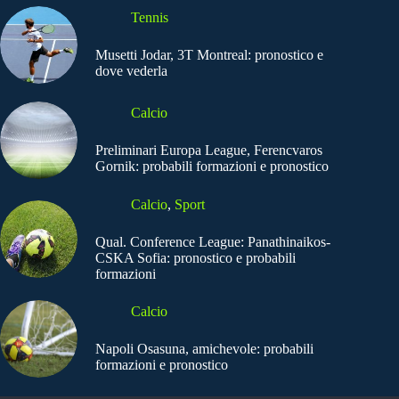
Tennis
Musetti Jodar, 3T Montreal: pronostico e
dove vederla
Calcio
Preliminari Europa League, Ferencvaros
Gornik: probabili formazioni e pronostico
Calcio
,
Sport
Qual. Conference League: Panathinaikos-
CSKA Sofia: pronostico e probabili
formazioni
Calcio
Napoli Osasuna, amichevole: probabili
formazioni e pronostico