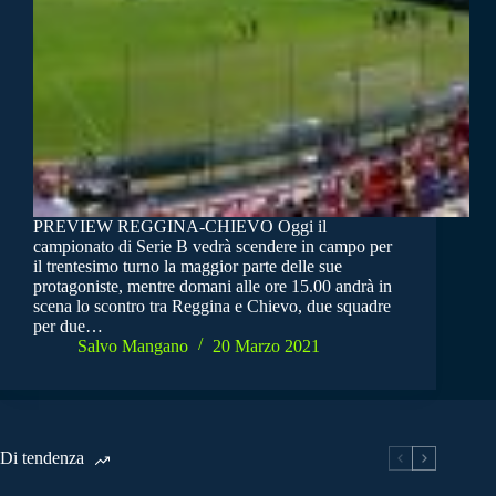
PREVIEW REGGINA-CHIEVO Oggi il
campionato di Serie B vedrà scendere in campo per
il trentesimo turno la maggior parte delle sue
protagoniste, mentre domani alle ore 15.00 andrà in
scena lo scontro tra Reggina e Chievo, due squadre
per due…
Salvo Mangano
20 Marzo 2021
Di tendenza