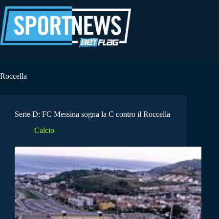
Salta
al
contenuto
Roccella
Serie D: FC Messina sogna la C contro il Roccella
Calcio