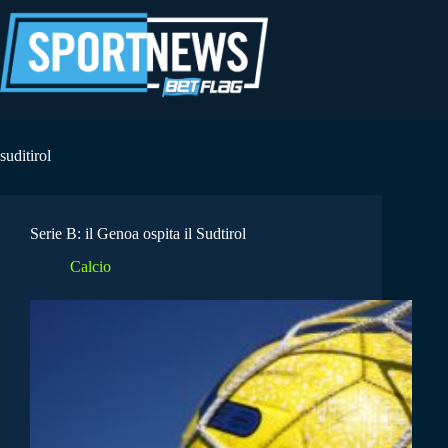
Salta
al
contenuto
suditirol
Serie B: il Genoa ospita il Sudtirol
Calcio