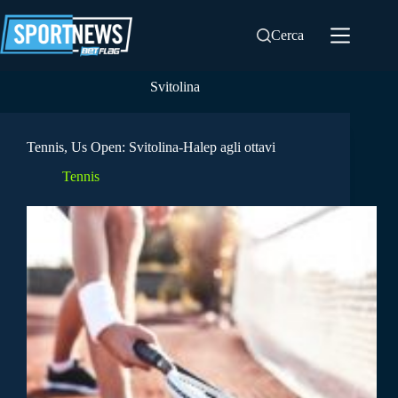
Salta
al
Cerca
contenuto
Svitolina
Tennis, Us Open: Svitolina-Halep agli ottavi
Tennis