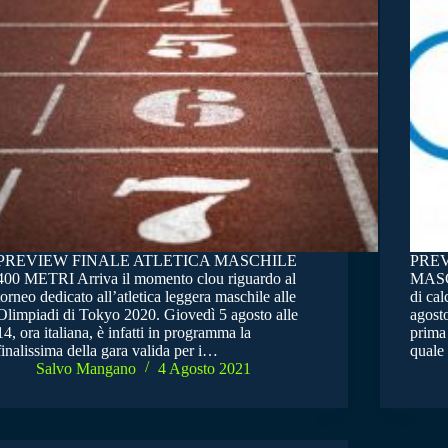
PREVIEW FINALE ATLETICA MASCHILE
PREV
400 METRI Arriva il momento clou riguardo al
MASCH
torneo dedicato all’atletica leggera maschile alle
di cal
Olimpiadi di Tokyo 2020. Giovedì 5 agosto alle
agosto
14, ora italiana, è infatti in programma la
prima
finalissima della gara valida per i…
quale
Salvo Mangano
4 Agosto 2021