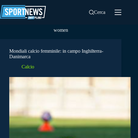
Salta
al
Cerca
contenuto
women
Mondiali calcio femminile: in campo Inghilterra-
Danimarca
Calcio