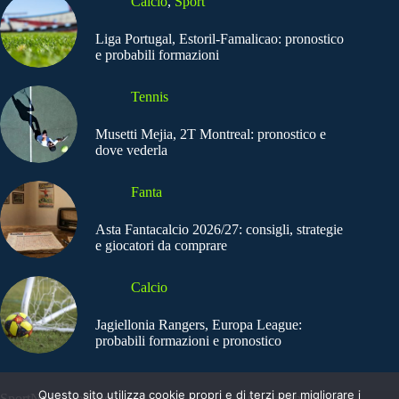
Calcio
,
Sport
Liga Portugal, Estoril-Famalicao: pronostico
e probabili formazioni
Tennis
Musetti Mejia, 2T Montreal: pronostico e
dove vederla
Fanta
Asta Fantacalcio 2026/27: consigli, strategie
e giocatori da comprare
Calcio
Jagiellonia Rangers, Europa League:
probabili formazioni e pronostico
Questo sito utilizza cookie propri e di terzi per migliorare i
SportNews.BetFlag -
Copyright © 2025