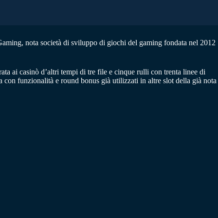
e Gaming, nota società di sviluppo di giochi del gaming fondata nel 2012
ta ai casinò d’altri tempi di tre file e cinque rulli con trenta linee di
con funzionalità e round bonus già utilizzati in altre slot della già nota