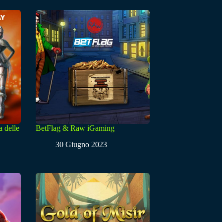
 delle
BetFlag & Raw iGaming
30 Giugno 2023