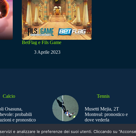
BetFlag e Fils Game
3 Aprile 2023
Calcio
Tennis
li Osasuna,
Musetti Mejia, 2T
hevole: probabili
Montreal: pronostico e
azioni e pronostico
dove vederla
e i servizi e analizzare le preferenze dei suoi utenti. Cliccando su "Acco
ica in quanto viene