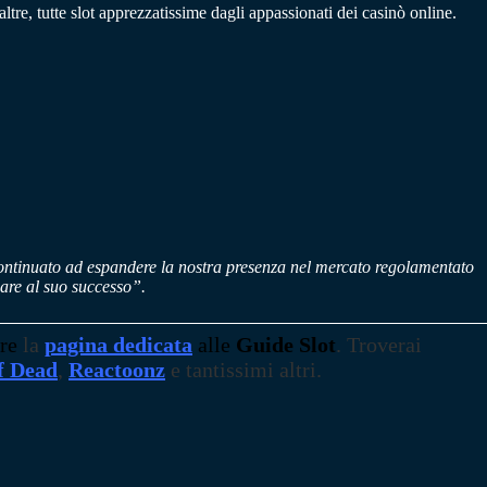
altre, tutte slot apprezzatissime dagli appassionati dei casinò online.
ntinuato ad espandere la nostra presenza nel mercato regolamentato
pare al suo successo”.
ere
la
pagina dedicata
alle
Guide Slot
. Troverai
f Dead
,
Reactoonz
e tantissimi altri.