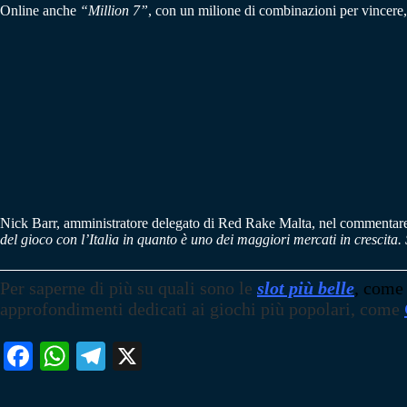
Online anche
“Million 7”
, con un milione di combinazioni per vincere,
Nick Barr, amministratore delegato di Red Rake Malta, nel commentare
del gioco con l’Italia in quanto è uno dei maggiori mercati in crescita
Per saperne di più su quali sono le
slot più belle
, come
approfondimenti dedicati ai giochi più popolari, come
Fa
W
Te
X
ce
ha
le