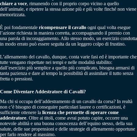
chiare a voce
, rimanendo con il proprio corpo vicino a quello
dell’animale, e ripetere la stessa azione più e più volte finché non viene
memorizzata.
È poi fondamentale
ricompensare il cavallo
ogni qual volta esegue
l’azione richiesta in maniera corretta, accompagnando il premio con
una parola di incoraggiamento. Allo stesso modo, un esercizio condotta
in modo errato può essere seguita da un leggero colpo di frustino.
L’allenamento del cavallo, dunque, conta varie fasi ed è importante che
tutte vengano rispettate nei tempi e nelle modalità stabilito:
dall’esercizio più semplice a quello più complicato, bisogna armarsi di
tanta pazienza e dare al tempo la possibilità di assimilare il tutto senza
fretta o pressioni.
Come Diventare Addestratore di Cavalli?
Ma chi si occupa dell’addestramento di un cavallo da corsa? In realtà
non c’è bisogno di conseguire particolari lauree o certificazioni, è
sufficiente ottenere la
licenza che permette di operare come
addestratore
. Oltre ai titoli, come avrai potuto capire, occorre una
notevole abilità e una buona conoscenza dell’equino stesso, della sua
salute, delle sue propensioni e delle strategie di allenamento opportune
per farlo rendere al massimo.