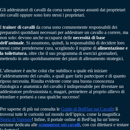
Gli addestratori di cavalli da corsa sono spesso assunti dai proprietari
dei cavalli oppure sono loro stessi i proprietari.
I
trainer di cavalli
da corsa sono comunemente responsabili dei
preparativi quotidiani necessari per addestrare un cavallo a correre, ma
non solo: devono anche occuparsi delle
necessità di base
dell’animale
. Si assumono, quindi, la responsabilità di decidere loro
stessi come prendersene cura, scegliendo il regime di
alimentazione e
la toilettatura
, oltre che il suo programma di esercizi giornalieri,
mettendo in atto quotidianamente dei piani di allenamento strategici.
L’allenatore è anche colui che stabilisce a quale età iniziare
l’addestramento del cavallo, a quali gare farlo partecipare e di quanto
riposo necessita. Risulta evidente come una buona conoscenza
fisiologica e anatomica del cavallo è indispensabile per diventare un
addestratore professionista e, magari, permettere al proprio allievo di
trionfare e portarsi a casa qualche successo!
Per saperne di più sui consulta le
Guide di BetFlag sui Cavalli
: lì
troverai tutte le curiosità sul mondo dell’ippica, come la magnifica
Storia di Varenne
! Infine, il portale online di BetFlag ha un’intera
sezione dedicata alle
scommesse sui cavalli
, con cui dilettarsi e tentare
la fortuna!