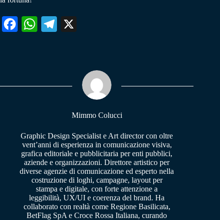
Fa
W
Te
X
ce
ha
le
bo
ts
gr
ok
A
a
pp
m
Mimmo Colucci
Graphic Design Specialist e Art director con oltre
vent’anni di esperienza in comunicazione visiva,
grafica editoriale e pubblicitaria per enti pubblici,
aziende e organizzazioni. Direttore artistico per
diverse agenzie di comunicazione ed esperto nella
costruzione di loghi, campagne, layout per
stampa e digitale, con forte attenzione a
leggibilità, UX/UI e coerenza del brand. Ha
collaborato con realtà come Regione Basilicata,
BetFlag SpA e Croce Rossa Italiana, curando