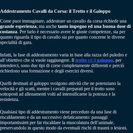
Addestramento Cavalli da Corsa: il Trotto e il Galoppo
Come puoi immaginare, addestrare un cavallo da corsa richiede una
grande esperienza
, ma anche
tanto impegno ed una buona dose di
costanza
. Per farlo è necessario avere le giuste competenze, sia per
quanto riguarda il tipo di cavallo sia per quanto concerne le diverse
specialità di gara.
Infatti, la fase di addestramento varia in base alla razza del puledro e
all’obiettivo che si vuole raggiungere. Il
trotto
ed il
galoppo
, per
intenderci, sono due tipi di corse completamente differenti e perciò
richiedono una formazione e degli esercizi diversi.
Quelli destinati al galoppo svolgono attività che ne potenziano la
velocità e gli scatti, mentre i cavalli preparati per il trotto sono
sottoposti ad allenamenti volti ad intensificarne la potenza e la
resistenza.
Qualsiasi tipo di addestramento viene preceduto da una fase di
riscaldamento e da un successivo defaticamento: passaggi
importantissimi per far riscaldare la muscolatura dell’animale,
preservandolo in questo modo da eventuali rischi di traumi o lesioni.