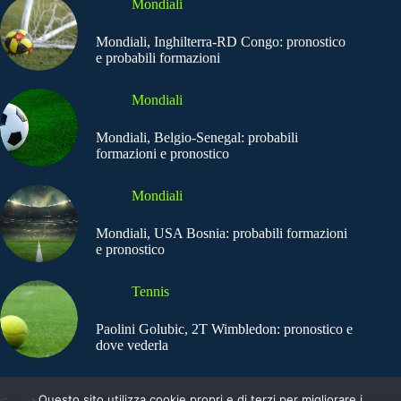
Mondiali
Mondiali, Inghilterra-RD Congo: pronostico
e probabili formazioni
Mondiali
Mondiali, Belgio-Senegal: probabili
formazioni e pronostico
Mondiali
Mondiali, USA Bosnia: probabili formazioni
e pronostico
Tennis
Paolini Golubic, 2T Wimbledon: pronostico e
dove vederla
Questo sito utilizza cookie propri e di terzi per migliorare i