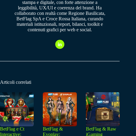
stampa e digitale, con forte attenzione a
leggibilità, UX/UI e coerenza del brand. Ha
collaborato con realtà come Regione Basilicata,
BetFlag SpA e Croce Rossa Italiana, curando
materiali istituzionali, report, bilanci, toolkit e
contenuti grafici per web e social.
Articoli correlati
BetFlag e Ct
BetFlag &
BetFlag & Raw
Interactive:
Evoplay:
iGaming