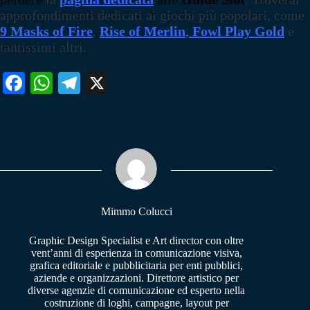
approfondimenti dedicati ai giochi più popolari, come
9 Masks of Fire
,
Rise of Merlin
,
Fowl Play Gold
e
tantissimi altri.
Fa
W
Te
X
ce
ha
le
bo
ts
gr
ok
A
a
pp
m
Mimmo Colucci
Graphic Design Specialist e Art director con oltre
vent’anni di esperienza in comunicazione visiva,
grafica editoriale e pubblicitaria per enti pubblici,
aziende e organizzazioni. Direttore artistico per
diverse agenzie di comunicazione ed esperto nella
costruzione di loghi, campagne, layout per