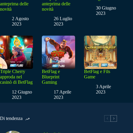
anteprima delle
anteprima delle
30 Giugno
novità
novità
2023
2 Agosto
26 Luglio
2023
2023
Triple Cherry
BetFlag e
BetFlag e Fils
approda nel
Blueprint
Game
casinò di BetFlag
Gaming
3 Aprile
12 Giugno
17 Aprile
2023
2023
2023
Di tendenza