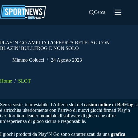
Salta
al
Cerca
contenuto
PLAY’N GO AMPLIA L’OFFERTA BETFLAG CON
BLAZIN’ BULLFROG E NON SOLO
Mimmo Colucci
24 Agosto 2023
Home
/
SLOT
Senza soste, inarrestabile. L’offerta slot del
casinò online
di
BetFlag
si
è arricchita ulteriormente con l’arrivo di nuovi giochi firmati Play’n
Go, fornitore leader mondiale di software di gioco che offre
un’esperienza di gioco sicura e responsabile.
I giochi prodotti da Play’N Go sono caratterizzati da una
grafica