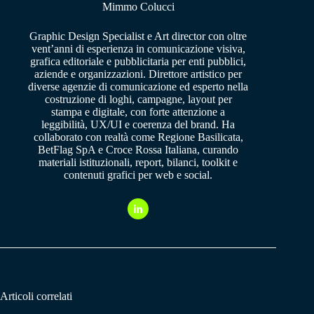
Mimmo Colucci
Graphic Design Specialist e Art director con oltre
vent’anni di esperienza in comunicazione visiva,
grafica editoriale e pubblicitaria per enti pubblici,
aziende e organizzazioni. Direttore artistico per
diverse agenzie di comunicazione ed esperto nella
costruzione di loghi, campagne, layout per
stampa e digitale, con forte attenzione a
leggibilità, UX/UI e coerenza del brand. Ha
collaborato con realtà come Regione Basilicata,
BetFlag SpA e Croce Rossa Italiana, curando
materiali istituzionali, report, bilanci, toolkit e
contenuti grafici per web e social.
Articoli correlati