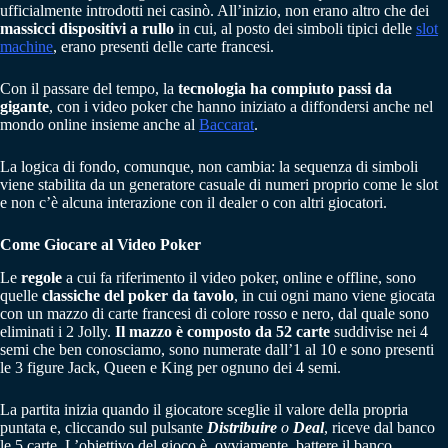
ufficialmente introdotti nei casinò. All’inizio, non erano altro che dei
massicci dispositivi a rullo
in cui, al posto dei simboli tipici delle
slot
machine
, erano presenti delle carte francesi.
Con il passare del tempo, la
tecnologia ha compiuto passi da
gigante
, con i video poker che hanno iniziato a diffondersi anche nel
mondo online insieme anche al
Baccarat
.
La logica di fondo, comunque, non cambia: la sequenza di simboli
viene stabilita da un generatore casuale di numeri proprio come le slot
e non c’è alcuna interazione con il dealer o con altri giocatori.
Come Giocare al Video Poker
Le
regole
a cui fa riferimento il video poker, online e offline, sono
quelle
classiche del poker da tavolo
, in cui ogni mano viene giocata
con un mazzo di carte francesi di colore rosso e nero, dal quale sono
eliminati i 2 Jolly.
Il mazzo è composto da 52 carte
suddivise nei 4
semi che ben conosciamo, sono numerate dall’1 al 10 e sono presenti
le 3 figure Jack, Queen e King per ognuno dei 4 semi.
La partita inizia quando il giocatore sceglie il valore della propria
puntata e, cliccando sul pulsante
Distribuire
o
Deal
, riceve dal banco
le 5 carte. L’obiettivo del gioco è, ovviamente, battere il banco