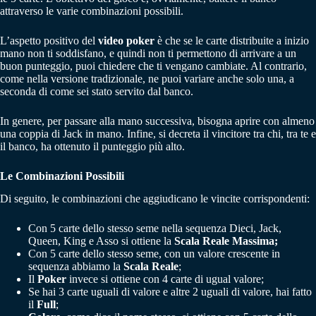
attraverso le varie combinazioni possibili.
L’aspetto positivo del
video poker
è che se le carte distribuite a inizio
mano non ti soddisfano, e quindi non ti permettono di arrivare a un
buon punteggio, puoi chiedere che ti vengano cambiate. Al contrario,
come nella versione tradizionale, ne puoi variare anche solo una, a
seconda di come sei stato servito dal banco.
In genere, per passare alla mano successiva, bisogna aprire con almeno
una coppia di Jack in mano. Infine, si decreta il vincitore tra chi, tra te e
il banco, ha ottenuto il punteggio più alto.
Le Combinazioni Possibili
Di seguito, le combinazioni che aggiudicano le vincite corrispondenti:
Con 5 carte dello stesso seme nella sequenza Dieci, Jack,
Queen, King e Asso si ottiene la
Scala Reale Massima;
Con 5 carte dello stesso seme, con un valore crescente in
sequenza abbiamo la
Scala Reale
;
Il
Poker
invece si ottiene con 4 carte di ugual valore;
Se hai 3 carte uguali di valore e altre 2 uguali di valore, hai fatto
il
Full
;