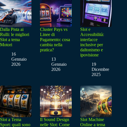
Dalla Pista ai
Cluster Pays vs
Slot e
Rulli: le migliori
Linee di
Accessibilità:
Slot a tema
Pagamento: cosa
interfacce
Motori
cambia nella
inclusive per
pratica?
daltonismo e
16
ipovisione
Gennaio
13
2026
Gennaio
19
2026
Dicembre
2025
Slot a Tema
Il Sound Design
Slot Machine
Sport: quali sono
nelle Slot: Come
Online a tema