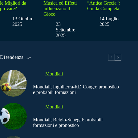
le Migliori da
Musica ed Effetti
“Antica Grecia”:
provare?
influenzano il
Guida Completa
Gioco
13 Ottobre
14 Luglio
2025
23
2025
Settembre
2025
Di tendenza
Mondiali
Mondiali, Inghilterra-RD Congo: pronostico
e probabili formazioni
Mondiali
Mondiali, Belgio-Senegal: probabili
formazioni e pronostico