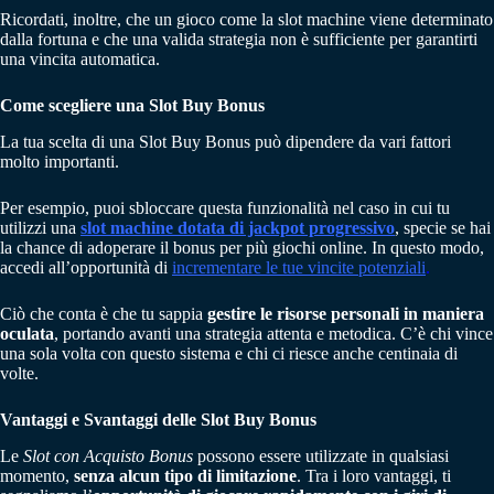
Ricordati, inoltre, che un gioco come la slot machine viene determinato
dalla fortuna e che una valida strategia non è sufficiente per garantirti
una vincita automatica.
Come scegliere una Slot Buy Bonus
La tua scelta di una Slot Buy Bonus può dipendere da vari fattori
molto importanti.
Per esempio, puoi sbloccare questa funzionalità nel caso in cui tu
utilizzi una
slot machine dotata di jackpot progressivo
, specie se hai
la chance di adoperare il bonus per più giochi online. In questo modo,
accedi all’opportunità di
incrementare le tue vincite potenziali
.
Ciò che conta è che tu sappia
gestire le risorse personali in maniera
oculata
, portando avanti una strategia attenta e metodica. C’è chi vince
una sola volta con questo sistema e chi ci riesce anche centinaia di
volte.
Vantaggi e Svantaggi delle Slot Buy Bonus
Le
Slot con Acquisto Bonus
possono essere utilizzate in qualsiasi
momento,
senza alcun tipo di limitazione
. Tra i loro vantaggi, ti