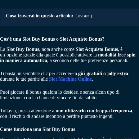
Cosa troverai in questo articolo:
mostra
Cos’è una Slot Buy Bonus o Slot Acquisto Bonus?
La
Slot Buy Bonus
, nota anche come
Slot Acquisto Bonus
, è
un’opzione grazie alla quale è possibile attivare la
modalità free spin
in maniera automatica
, a seconda delle tue preferenze personali.
Ti basta un semplice clic per accedere a
giri gratuiti o jolly extra
durante le tue partite alle
Slot Machine Online
.
Puoi giocare il bonus qualora lo desideri e senza alcun tipo di
limitazione, con la chance di vincere fin da subito.
Tuttavia, presta attenzione a
non utilizzarlo con troppa frequenza
,
con il rischio di andare incontro a perdite piuttosto ingenti.
Come funziona una Slot Buy Bonus