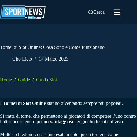
Salta
al
Cerca
contenuto
Tornei di Slot Online: Cosa Sono e Come Funzionano
Ciro Lieto
14 Marzo 2023
Home
/
Guide
/
Guida Slot
I
Tornei di Slot Online
stanno diventando sempre più popolari.
Si tratta di tornei che permettono ai giocatori di competere l’uno contro
l’altro per ottenere
premi vantaggiosi
nei giochi di slot dal vivo.
Molti si chiedono cosa siano esattamente questi tornei e come