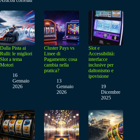
Articoli correlati
Dalla Pista ai
Cluster Pays vs
Slot e
Rulli: le migliori
Linee di
Accessibilità:
Slot a tema
Pagamento: cosa
interfacce
Motori
cambia nella
inclusive per
pratica?
daltonismo e
16
ipovisione
Gennaio
13
2026
Gennaio
19
2026
Dicembre
2025