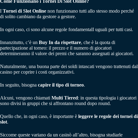
Come Funzionano i Tornei Di Slot Online?
I
Tornei di Slot Online
non funzionano tutti allo stesso modo perché
di solito cambiano da gestore a gestore.
In ogni caso, ci sono alcune regole fondamentalI uguali per tutti casi.
Innanzitutto, c’è un
Buy In da rispettare
, che è la quota di
partecipazione al torneo: il prezzo e il numero di giocatori
determineranno il valore dei premi che saranno assegnati ai giocatori.
Naturalmente, una buona parte dei soldi intascati vengono trattenuti dal
casino per coprire i costi organizzativi.
In seguito, bisogna
capire il tipo di torneo
.
Alcuni, vengono chiamati
Multi Tiered
: in questa tipologia i giocatori
sono divisi in gruppi che si affrontano round dopo round.
Quello che, in ogni caso, è importante è
leggere le regole dei tornei di
slot
.
Siccome queste variano da un casinò all’altro, bisogna studiarle