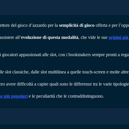
ettore del gioco d’azzardo per la
semplicità di gioco
offerta e per l’opp
ssistere all’
evoluzione di questa modalità
, che vide le sue
origini già
di giocatori appassionati alle slot, con i bookmakers sempre pronti a rega
e slot classiche, dalle slot multilinea a quelle touch-screen e molte altre:
 avere difficoltà a capire quali sono le differenze tra le varie tipologie
ne più popolari
e le
peculiarità
che le contraddistinguono.