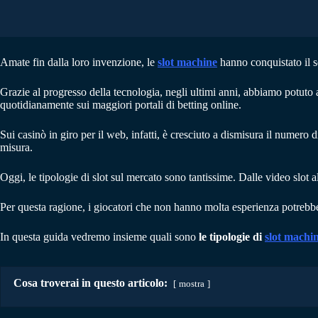
Amate fin dalla loro invenzione, le
slot machine
hanno conquistato il s
Grazie al progresso della tecnologia, negli ultimi anni, abbiamo potuto a
quotidianamente sui maggiori portali di betting online.
Sui casinò in giro per il web, infatti, è cresciuto a dismisura il numero 
misura.
Oggi, le tipologie di slot sul mercato sono tantissime. Dalle video slot all
Per questa ragione, i giocatori che non hanno molta esperienza potrebbero
In questa guida vedremo insieme quali sono
le tipologie di
slot machi
Cosa troverai in questo articolo:
mostra