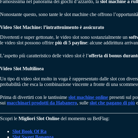
Famosissima nel panorama dei giochi d’azzardo, la
slot machine a rul
Nonostante questo, sono tante le slot machine che offrono l’opportunità d
Video Slot Machine: l’intrattenimento è assicurato
Divertenti e super gettonate, le video slot sono sostanzialmente un
soft
le video slot possono offrire
più di 5
payline
: alcune addirittura arriv
L’aspetto più caratteristico delle video slot è l’
offerta di bonus durante
Video Slot Multilinea
Un tipo di video slot molto in voga è rappresentato dalle slot con diver
probabilità che esca la combinazione vincente a fronte di una scommess
Prima di divertirti con le tantissime
slot machine online
presenti sul por
sui
macchinari prodotti da Habanero
, sulle
slot che pagano di più
e
Scopri le
Migliori Slot Online
del momento su BetFlag:
Slot Book Of Ra
Slot Sweet Bonanza