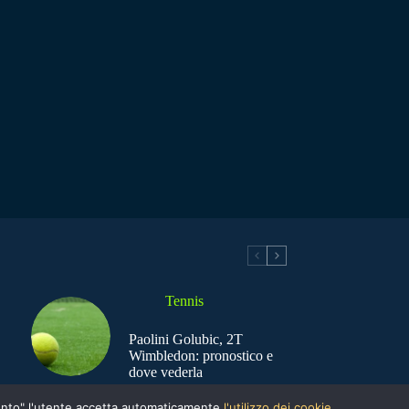
Tennis
Paolini Golubic, 2T
Wimbledon: pronostico e
dove vederla
nsento" l'utente accetta automaticamente
l'utilizzo dei cookie.