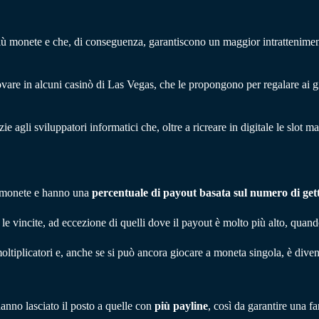
ù monete e che, di conseguenza, garantiscono un maggior intrattenimento 
ovare in alcuni casinò di Las Vegas, che le propongono per regalare ai g
agli sviluppatori informatici che, oltre a ricreare in digitale le slot ma
iù monete e hanno una
percentuale di
payout
basata sul numero di gett
le vincite, ad eccezione di quelli dove il payout è molto più alto, quan
oltiplicatori e, anche se si può ancora giocare a moneta singola, è dive
anno lasciato il posto a quelle con
più
payline
, così da garantire una fa