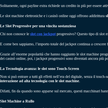
Solitamente, ogni payline extra richiede un credito in più per essere att
Le slot machine elettroniche e i casinò online oggi offrono addirittura
s
Le Slot Progressive per una vincita sostanziosa
Chi non conosce le
slot con jackpot
progressivo? Questo tipo di slot 
E come ben sappiamo, l’importo totale del jackpot continua a crescere
Grazie all’enorme popolarità che hanno raggiunto le slot machine pro
dei casinò online, poi, i jackpot progressivi sono diventati ancora più p
La Tecnologia avanza: le slot sono Touch-Screen
Non si può entrare a tutti gli effetti nell’era del digitale, senza il to
interazione ad alta tecnologia con le slot machine
.
Difatti, fin da quando sono apparse sul mercato, questi macchinari han
Slot Machine a Rullo