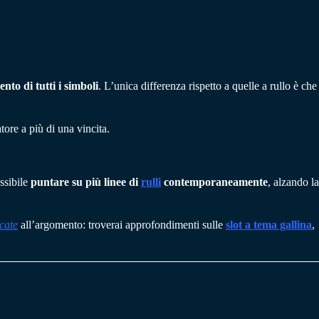
to di tutti i simboli
. L’unica differenza rispetto a quelle a rullo è che
tore a più di una vincita.
ssibile
puntare su più linee di
rulli
contemporaneamente
, alzando la
cate
all’argomento: troverai approfondimenti sulle
slot a tema gallina
,